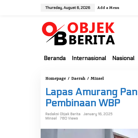
S
Add a Menu
Thursday, August 6, 2026
k
i
p
t
o
c
o
Beranda
Internasional
Nasional
n
t
e
Homepage
/
Daerah
/
Minsel
L
n
a
t
Lapas Amurang Pan
p
a
Pembinaan WBP
s
A
Redaksi Objek Berita
January 16, 2025
Minsel
780 Views
m
u
r