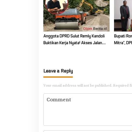
Anggota DPRD Sulut Remly Kandoli
Bupati Ron
Buktikan Kerja Nyata! Akses Jalan
Mitra”, D
Kalait Pontak Diperbaiki
Jawaban 
Leave a Reply
Your email address will not be published.
Required f