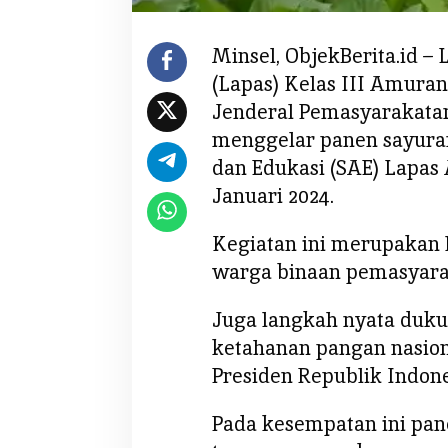
l
P
r
Minsel, ObjekBerita.id 
o
(Lapas) Kelas III Amura
g
Jenderal Pemasyarakatan
r
menggelar panen sayuran
a
dan Edukasi (SAE) Lapas
m
P
Januari 2024.
e
m
Kegiatan ini merupakan 
b
warga binaan pemasyara
i
n
Juga langkah nyata duk
a
ketahanan pangan nasion
a
n
Presiden Republik Indone
W
B
Pada kesempatan ini pan
P