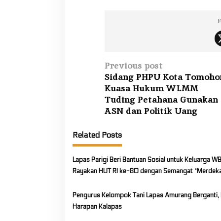
F
P
Previous post
Sidang PHPU Kota Tomoho
o
Kuasa Hukum WLMM
s
Tuding Petahana Gunakan
t
ASN dan Politik Uang
n
a
Related Posts
v
i
Lapas Parigi Beri Bantuan Sosial untuk Keluarga WB
Rayakan HUT RI ke-80 dengan Semangat “Merdeka
g
Sesama”
a
Pengurus Kelompok Tani Lapas Amurang Berganti, I
t
Harapan Kalapas
i