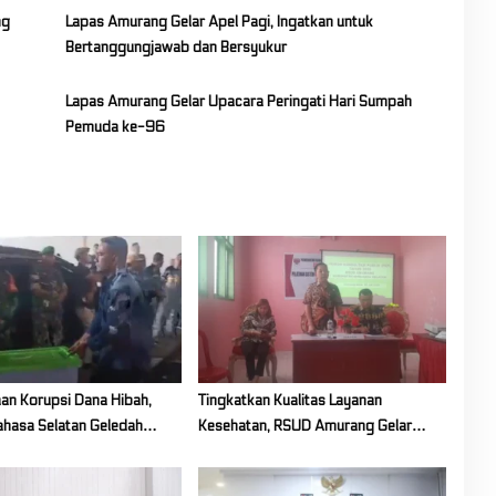
ng
Lapas Amurang Gelar Apel Pagi, Ingatkan untuk
Bertanggungjawab dan Bersyukur
Lapas Amurang Gelar Upacara Peringati Hari Sumpah
Pemuda ke-96
an Korupsi Dana Hibah,
Tingkatkan Kualitas Layanan
nahasa Selatan Geledah
Kesehatan, RSUD Amurang Gelar
PU
Forum Konsultasi Publik Bersama
Elemen Masyarakat