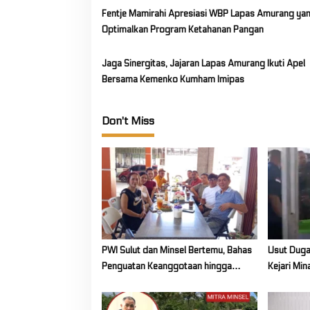
o
Fentje Mamirahi Apresiasi WBP Lapas Amurang ya
Optimalkan Program Ketahanan Pangan
n
Jaga Sinergitas, Jajaran Lapas Amurang Ikuti Apel
Bersama Kemenko Kumham Imipas
Don't Miss
PWI Sulut dan Minsel Bertemu, Bahas
Usut Duga
Penguatan Keanggotaan hingga
Kejari Mi
Kualitas Wartawan
Kantor K