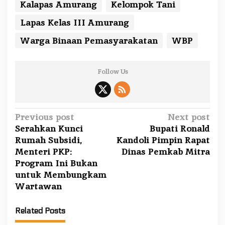
Kalapas Amurang
Kelompok Tani
Lapas Kelas III Amurang
Warga Binaan Pemasyarakatan
WBP
Follow Us
P
Previous post
Next post
Serahkan Kunci
Bupati Ronald
o
Rumah Subsidi,
Kandoli Pimpin Rapat
s
Menteri PKP:
Dinas Pemkab Mitra
t
Program Ini Bukan
n
untuk Membungkam
a
Wartawan
v
Related Posts
i