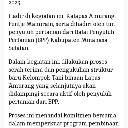
2025.
e
r
g
Hadir di kegiatan ini, Kalapas Amurang,
a
Fentje Mamirahi, serta dihadiri oleh tim
n
penyuluh pertanian dari Balai Penyuluh
t
Pertanian (BPP) Kabupaten Minahasa
i
Selatan.
,
I
n
Dalam kegiatan ini, dilakukan proses
i
serah terima dan pengukuhan struktur
H
baru Kelompok Tani binaan Lapas
a
Amurang yang selanjutnya akan
r
didampingi secara aktif oleh penyuluh
a
p
pertanian dari BPP.
a
n
Proses ini menandai komitmen bersama
K
dalam memperkuat program pembinaan
a