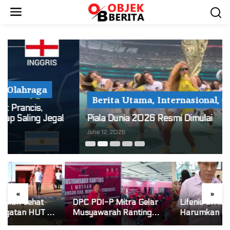
S
k
i
p
t
o
c
o
Berita Utama
,
Internasional
,
Olahraga
n
t
Piala Dunia 2026 Resmi Dimulai
e
June 12, 2026
n
t
«
»
DPC PDI-P Mitra Gelar
Lifenie Efrilly Wungkana
Musyawarah Ranting
Harumkan Nama Mitra!
Se-Kecamatan Touluaan
Raih Juara 1 Cipta Lagu