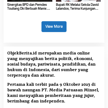
Sinergitas BPD dan Pemdes
Bupati RK Melalui Sekda David
Touliang Oki Berbuah Manis:
Lalandos, Terima Kunjungan
Musyawarah Desa Siapkan
DPRD Boelemo Bahas
Program Unggulan 2027
Mekanisme Pinjaman Daerah
View More
ObjekBerita.id
merupakan media online
yang menyajikan berita politik, ekonomi,
sosial budaya, pariwisata, pendidikan, dan
hukum di Indonesia, dari sumber yang
terpercaya dan akurat.
Pertama kali terbit pada 9 Oktober 2023 di
bawah naungan PT. Media Patuasan Minsel,
kami menyajikan pemberitaan yang jujur,
berimbang dan independen.