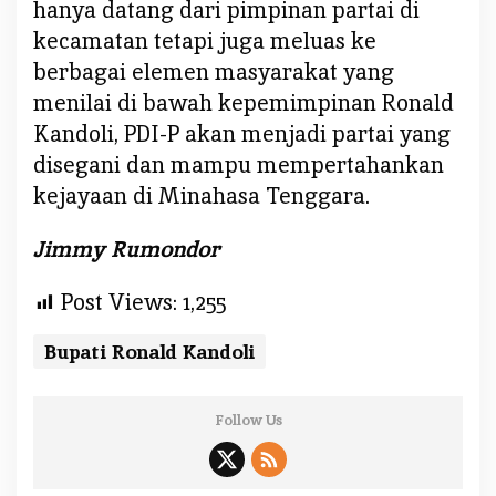
hanya datang dari pimpinan partai di
s
kecamatan tetapi juga meluas ke
a
berbagai elemen masyarakat yang
T
e
menilai di bawah kepemimpinan Ronald
n
Kandoli, PDI-P akan menjadi partai yang
g
disegani dan mampu mempertahankan
g
kejayaan di Minahasa Tenggara.
a
r
Jimmy Rumondor
a
Post Views:
1,255
Bupati Ronald Kandoli
Follow Us