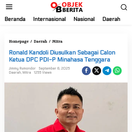
S
k
i
Beranda
Internasional
Nasional
Daerah
T
p
t
o
Homepage
/
Daerah
/
Mitra
R
c
o
o
Ronald Kandoli Diusulkan Sebagai Calon
n
n
Ketua DPC PDI-P Minahasa Tenggara
a
t
l
Jimmy Rumondor
September 6, 2025
e
Daerah
,
Mitra
1255 Views
d
n
K
t
a
n
d
o
l
i
D