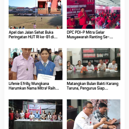
Apel dan Jalan Sehat Buka
DPC PDI-P Mitra Gelar
Peringatan HUT RI ke-81 di
Musyawarah Ranting Se-
Mitra! Wabup FT: Jaga
Kecamatan Touluaan Selatan
Persatuan dan Kesatuan
Lifenie Efrilly Wungkana
Matangkan Bulan Bakti Karang
Harumkan Nama Mitra! Raih
Taruna, Pengurus Siap
Juara 1 Cipta Lagu FLS3N
Berkarya Untuk Kabupaten
Tingkat Provinsi
Mitra