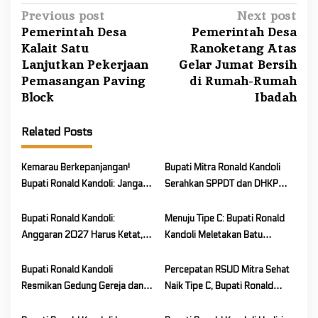
P
Previous post
Next post
Pemerintah Desa
Pemerintah Desa
o
Kalait Satu
Ranoketang Atas
s
Lanjutkan Pekerjaan
Gelar Jumat Bersih
t
Pemasangan Paving
di Rumah-Rumah
n
Block
Ibadah
a
v
Related Posts
i
Kemarau Berkepanjangan!
Bupati Mitra Ronald Kandoli
g
Bupati Ronald Kandoli: Jangan
Serahkan SPPDT dan DHKP
a
Sampai Kelalaian Picu
PBB-P2 Tahun 2026 ke
t
Kebakaran Besar
Seluruh Camat
Bupati Ronald Kandoli:
Menuju Tipe C: Bupati Ronald
i
Anggaran 2027 Harus Ketat,
Kandoli Meletakan Batu
o
Efisien, dan Berpihak pada
Pertama Pembangunan
Rakyat
Renovasi RSUD Mitra Sehat
n
Bupati Ronald Kandoli
Percepatan RSUD Mitra Sehat
Resmikan Gedung Gereja dan
Naik Tipe C, Bupati Ronald
Pastori 2 GMIM Metanoia Wioi
Kandoli Terima Audiensi Tim