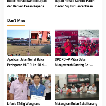
Kemenkes RI
Bupati Ronald Kandoli Lepas
Bupati Ronald Kandoli Hadiri
dan Berikan Pesan Kepada
Ibadah Syukur Pentahbisan
Calon Pekerja Migran yang
Konsistori, Pastori 2, dan HUT
Berangkat ke Japan
ke-84 GMIM Jemaat Sion
Don't Miss
Bunag
Apel dan Jalan Sehat Buka
DPC PDI-P Mitra Gelar
Peringatan HUT RI ke-81 di
Musyawarah Ranting Se-
Mitra! Wabup FT: Jaga
Kecamatan Touluaan Selatan
Persatuan dan Kesatuan
Lifenie Efrilly Wungkana
Matangkan Bulan Bakti Karang