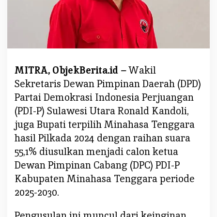
i
u
s
u
l
k
MITRA, ObjekBerita.id –
Wakil
a
Sekretaris Dewan Pimpinan Daerah (DPD)
n
Partai Demokrasi Indonesia Perjuangan
S
e
(PDI-P) Sulawesi Utara Ronald Kandoli,
b
juga Bupati terpilih Minahasa Tenggara
a
hasil Pilkada 2024 dengan raihan suara
g
55,1% diusulkan menjadi calon ketua
a
i
Dewan Pimpinan Cabang (DPC) PDI-P
C
Kabupaten Minahasa Tenggara periode
a
2025-2030.
l
o
Pengusulan ini muncul dari keinginan