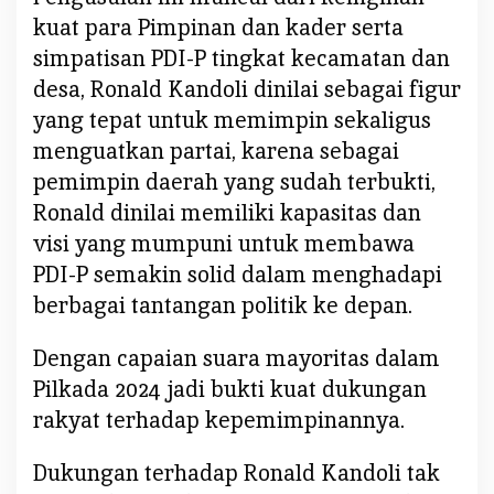
n
kuat para Pimpinan dan kader serta
K
simpatisan PDI-P tingkat kecamatan dan
e
t
desa, Ronald Kandoli dinilai sebagai figur
u
yang tepat untuk memimpin sekaligus
a
menguatkan partai, karena sebagai
D
pemimpin daerah yang sudah terbukti,
P
C
Ronald dinilai memiliki kapasitas dan
P
visi yang mumpuni untuk membawa
D
PDI-P semakin solid dalam menghadapi
I
berbagai tantangan politik ke depan.
-
P
Dengan capaian suara mayoritas dalam
M
i
Pilkada 2024 jadi bukti kuat dukungan
n
rakyat terhadap kepemimpinannya.
a
h
Dukungan terhadap Ronald Kandoli tak
a