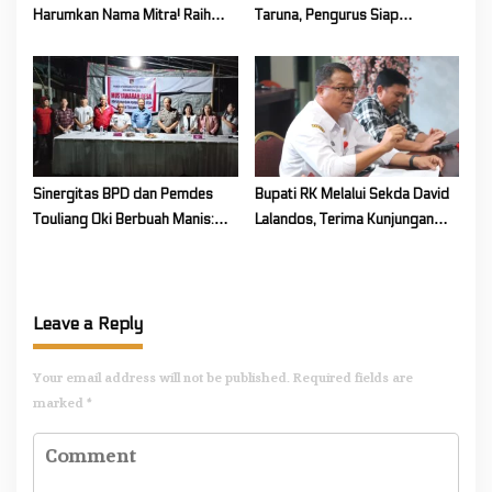
Harumkan Nama Mitra! Raih
Taruna, Pengurus Siap
Juara 1 Cipta Lagu FLS3N
Berkarya Untuk Kabupaten
Tingkat Provinsi
Mitra
Sinergitas BPD dan Pemdes
Bupati RK Melalui Sekda David
Touliang Oki Berbuah Manis:
Lalandos, Terima Kunjungan
Musyawarah Desa Siapkan
DPRD Boelemo Bahas
Program Unggulan 2027
Mekanisme Pinjaman Daerah
Leave a Reply
Your email address will not be published.
Required fields are
marked
*