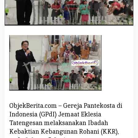
k
l
e
s
i
a
T
a
t
e
n
g
e
s
a
ObjekBerita.com – Gereja Pantekosta di
n
Indonesia (GPdI) Jemaat Eklesia
,
Tatengesan melaksanakan Ibadah
I
Kebaktian Kebangunan Rohani (KKR),
n