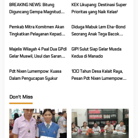
BREAKING NEWS: Bitung
KEK Likupang: Destinasi Super
g
Diguncang Gempa Magnitudo
Prioritas yang Naik Kelas!
a
5,8 Pagi Ini, BMKG Wanti-Wanti
t
Gempa Susulan!
Pemkab Mitra Komitmen Akan
Diduga Mabuk Lem Eha-Bond
i
Tingkatkan Pelayanan Kepada
Seorang Anak Tega Bacok
o
Masyarakat
Ayah Sendiri
n
Majelis Wilayah 4 Paal Dua GPdI
GIPI Sulut Siap Gelar Musda
Gelar Muswil, Usul dan Saran
Kedua di Manado
Warnai Kegiatan
Pdt Nixen Lumempow: Kuasa
100 Tahun Desa Kalait Raya,
Dalam Pengucapan Syukur
Pesan Pdt Nixen Lumempow
untuk Masyarakat Desa Kalait
Raya
Don't Miss