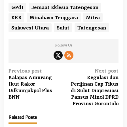
GPdI
Jemaat Eklesia Tatengesan
KKR
Minahasa Tenggara
Mitra
Sulawesi Utara
Sulut
Tatengesan
Follow Us
P
Previous post
Next post
Kalapas Amurang
Regulasi dan
o
Ikut Rakor
Perijinan Cap Tikus
s
Dilkumjakpol Plus
di Sulut Diapresiasi
t
BNN
Pansus Minol DPRD
n
Provinsi Gorontalo
a
v
Related Posts
i