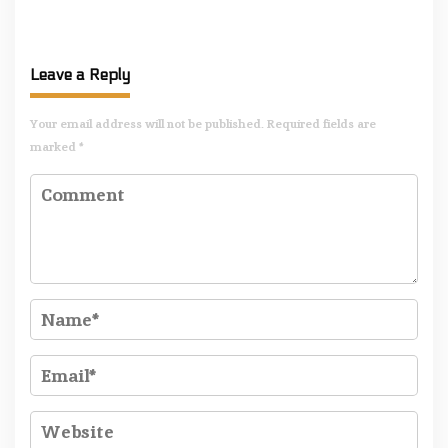
Rakyat di Reses Ke-2 Tahun
Vanda Rantung: Kuatkan Peran
2026
Perempuan di Desa
Leave a Reply
Your email address will not be published.
Required fields are
marked
*