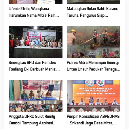
Lifenie Efrilly Wungkana
Matangkan Bulan Bakti Karang
Harumkan Nama Mitra! Raih
Taruna, Pengurus Siap
Juara 1 Cipta Lagu FLS3N
Berkarya Untuk Kabupaten
Tingkat Provinsi
Mitra
Sinergitas BPD dan Pemdes
Polres Mitra Memimpin Sinergi
Touliang Oki Berbuah Manis:
Lintas Unsur Padukan Tenaga
Musyawarah Desa Siapkan
Tangani Karhutla Kawasan
Program Unggulan 2027
Gunung Soputan
Anggota DPRD Sulut Remly
Pimpin Konsolidasi ABPEDNAS
Kandoli Tampung Aspirasi
– Srikandi Jaga Desa Mitra,