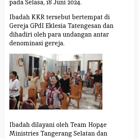
pada Selasa, 18 Juni 2024.
i
K
h
Ibadah KKR tersebut bertempat di
o
Gereja GPdI Eklesia Tatengesan dan
t
dihadiri oleh para undangan antar
b
denominasi gereja.
a
h
P
d
t
F
e
r
d
i
n
a
Ibadah dilayani oleh Team Hop4e
n
Ministries Tangerang Selatan dan
d