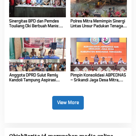
Sinergitas BPD dan Pemdes
Polres Mitra Memimpin Sinergi
Touliang Oki Berbuah Manis:
Lintas Unsur Padukan Tenaga
Musyawarah Desa Siapkan
Tangani Karhutla Kawasan
Program Unggulan 2027
Gunung Soputan
Anggota DPRD Sulut Remly
Pimpin Konsolidasi ABPEDNAS
Kandoli Tampung Aspirasi
– Srikandi Jaga Desa Mitra,
Rakyat di Reses Ke-2 Tahun
Vanda Rantung: Kuatkan Peran
2026
Perempuan di Desa
View More
ObjekBerita.id
merupakan media online