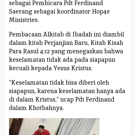
sebagai Pembicara Pdt Ferdinand
S
Saerang sebagai koordinator Hop4e
a
Ministries.
e
r
a
Pembacaan Alkitab di Ibadah ini diambil
n
dalam kitab Perjanjian Baru, Kitab Kisah
g
Para Rasul 4:12 yang menegaskan bahwa
keselamatan tidak ada pada siapapun
kecuali kepada Yesus Kristus.
“Keselamatan tidak bisa diberi oleh
siapapun, karena keselamatan hanya ada
di dalam Kristus,” ucap Pdt Ferdinand
dalam Khotbahnya.