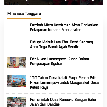
ke-81 di Mitra! Wabup
Se-Kecamatan Touluaan
FT: Jaga Persatuan dan
Selatan
Kesatuan
Minahasa Tenggara
Pemkab Mitra Komitmen Akan Tingkatkan
Pelayanan Kepada Masyarakat
Diduga Mabuk Lem Eha-Bond Seorang
Anak Tega Bacok Ayah Sendiri
Pdt Nixen Lumempow: Kuasa Dalam
Pengucapan Syukur
100 Tahun Desa Kalait Raya, Pesan Pdt
Nixen Lumempow untuk Masyarakat Desa
Kalait Raya
Pemerintah Desa Ranoako Bangun Bahu
Jalan dari Dandes