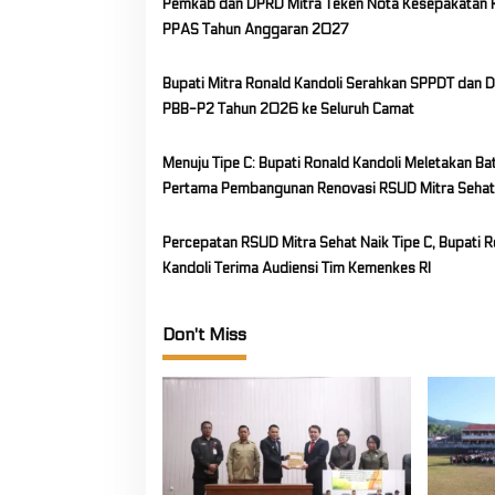
Pemkab dan DPRD Mitra Teken Nota Kesepakatan
g
PPAS Tahun Anggaran 2027
a
t
Bupati Mitra Ronald Kandoli Serahkan SPPDT dan 
i
PBB-P2 Tahun 2026 ke Seluruh Camat
o
Menuju Tipe C: Bupati Ronald Kandoli Meletakan Ba
n
Pertama Pembangunan Renovasi RSUD Mitra Sehat
Percepatan RSUD Mitra Sehat Naik Tipe C, Bupati 
Kandoli Terima Audiensi Tim Kemenkes RI
Don't Miss