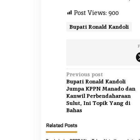
Post Views:
900
Bupati Ronald Kandoli
F
P
Previous post
Bupati Ronald Kandoli
o
Jumpa KPPN Manado dan
s
Kanwil Perbendaharaan
t
Sulut, Ini Topik Yang di
n
Bahas
a
Related Posts
v
i