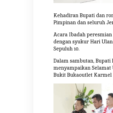
l
L
Kehadiran Bupati dan r
i
w
Pimpinan dan seluruh Je
u
t
Acara Ibadah peresmian 
u
dengan syukur Hari Ula
n
Sepuluh 10.
g
Dalam sambutan, Bupati 
menyampaikan Selamat 
Bukit
Bukaoutlet
Karmel 