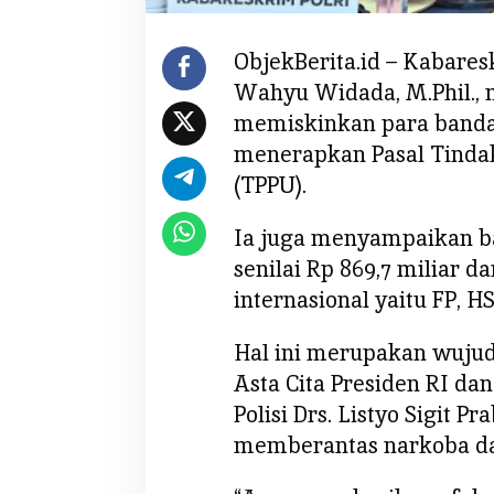
r
a
B
ObjekBerita.id – Kabaresk
a
Wahyu Widada, M.Phil.,
n
memiskinkan para banda
d
menerapkan Pasal Tinda
a
(TPPU).
r
N
a
Ia juga menyampaikan ba
r
senilai Rp 869,7 miliar d
k
internasional yaitu FP, H
o
b
Hal ini merupakan wujud
a
Asta Cita Presiden RI dan
Polisi Drs. Listyo Sigit P
memberantas narkoba dari