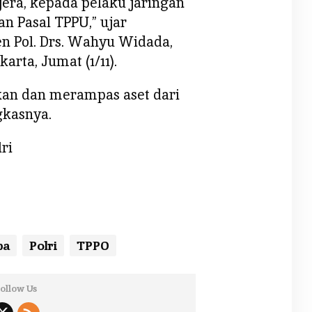
era, kepada pelaku jaringan
 Pasal TPPU,” ujar
n Pol. Drs. Wahyu Widada,
karta, Jumat (1/11).
kan dan merampas aset dari
gkasnya.
ri
ba
Polri
TPPO
ollow Us