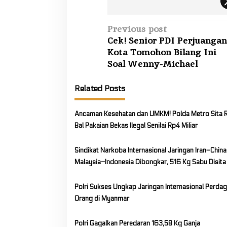
P
Previous post
Cek! Senior PDI Perjuangan
o
Kota Tomohon Bilang Ini
s
Soal Wenny-Michael
t
n
Related Posts
a
v
Ancaman Kesehatan dan UMKM! Polda Metro Sita 
i
Bal Pakaian Bekas Ilegal Senilai Rp4 Miliar
g
Sindikat Narkoba Internasional Jaringan Iran–Chin
a
Malaysia–Indonesia Dibongkar, 516 Kg Sabu Disita
t
i
Polri Sukses Ungkap Jaringan Internasional Perda
o
Orang di Myanmar
n
Polri Gagalkan Peredaran 163,58 Kg Ganja