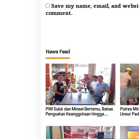
Save my name, email, and websit
comment.
News Feed
PWI Sulut dan Minsel Bertemu, Bahas
Polres Mit
Penguatan Keanggotaan hingga
Unsur Pad
Kualitas Wartawan
Karhutla 