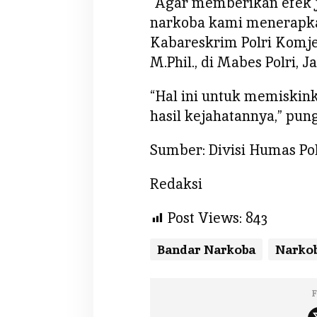
“Agar memberikan efek j
narkoba kami menerapkan
Kabareskrim Polri Komje
M.Phil., di Mabes Polri, Ja
“Hal ini untuk memiskin
hasil kejahatannya,” pun
Sumber: Divisi Humas Pol
Redaksi
Post Views:
843
Bandar Narkoba
Narko
F