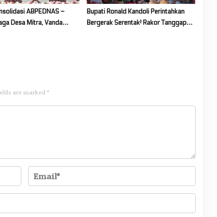
nsolidasi ABPEDNAS –
Bupati Ronald Kandoli Perintahkan
Jaga Desa Mitra, Vanda
Bergerak Serentak! Rakor Tanggap
Kuatkan Peran Perempuan di
Darurat Karhutla Digelar
ields are marked
*