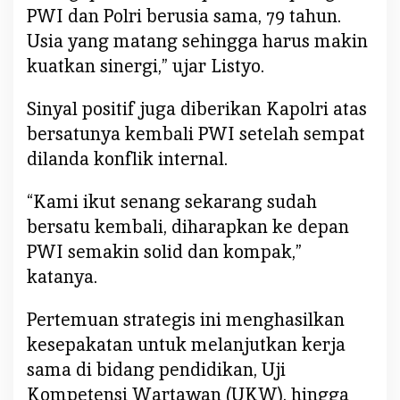
K
PWI dan Polri berusia sama, 79 tahun.
a
Usia yang matang sehingga harus makin
s
kuatkan sinergi,” ujar Listyo.
u
s
Sinyal positif juga diberikan Kapolri atas
P
e
bersatunya kembali PWI setelah sempat
r
dilanda konflik internal.
s
L
“Kami ikut senang sekarang sudah
e
bersatu kembali, diharapkan ke depan
w
PWI semakin solid dan kompak,”
a
t
katanya.
D
e
Pertemuan strategis ini menghasilkan
w
kesepakatan untuk melanjutkan kerja
a
sama di bidang pendidikan, Uji
n
Kompetensi Wartawan (UKW), hingga
P