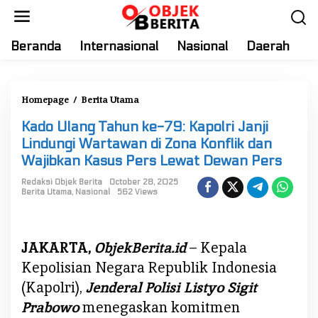
S
k
i
Beranda
Internasional
Nasional
Daerah
T
p
t
o
Homepage
/
Berita Utama
K
c
a
o
Kado Ulang Tahun ke-79: Kapolri Janji
d
n
Lindungi Wartawan di Zona Konflik dan
o
t
Wajibkan Kasus Pers Lewat Dewan Pers
U
e
l
Redaksi Objek Berita
October 28, 2025
n
Berita Utama
,
Nasional
562 Views
a
t
n
g
JAKARTA,
ObjekBerita.id
– Kepala
T
a
Kepolisian Negara Republik Indonesia
h
(Kapolri),
Jenderal Polisi Listyo Sigit
u
Prabowo
menegaskan komitmen
n