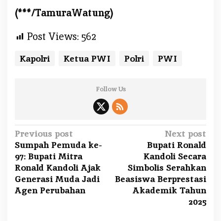
(***/TamuraWatung)
Post Views:
562
Kapolri
Ketua PWI
Polri
PWI
Follow Us
P
Previous post
Next post
Sumpah Pemuda ke-
Bupati Ronald
o
97: Bupati Mitra
Kandoli Secara
s
Ronald Kandoli Ajak
Simbolis Serahkan
t
Generasi Muda Jadi
Beasiswa Berprestasi
n
Agen Perubahan
Akademik Tahun
a
2025
v