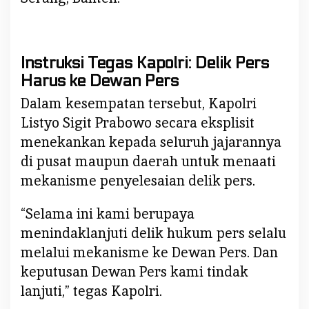
i
n
d
u
Instruksi Tegas Kapolri: Delik Pers
n
Harus ke Dewan Pers
g
i
Dalam kesempatan tersebut, Kapolri
W
Listyo Sigit Prabowo secara eksplisit
a
menekankan kepada seluruh jajarannya
r
di pusat maupun daerah untuk menaati
t
a
mekanisme penyelesaian delik pers.
w
a
“Selama ini kami berupaya
n
menindaklanjuti delik hukum pers selalu
d
melalui mekanisme ke Dewan Pers. Dan
i
keputusan Dewan Pers kami tindak
Z
lanjuti,” tegas Kapolri.
o
n