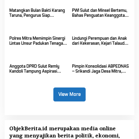
Matangkan Bulan Bakti Karang
PWI Sulut dan Minsel Bertemu,
Taruna, Pengurus Siap
Bahas Penguatan Keanggotaan
Berkarya Untuk Kabupaten
hingga Kualitas Wartawan
Mitra
Polres Mitra Memimpin Sinergi
Lindungi Perempuan dan Anak
Lintas Unsur Padukan Tenaga
dari Kekerasan, Kejari Talaud
Tangani Karhutla Kawasan
Turun Tangan Lewat “Jaksa
Gunung Soputan
Menyapa”
Anggota DPRD Sulut Remly
Pimpin Konsolidasi ABPEDNAS
Kandoli Tampung Aspirasi
– Srikandi Jaga Desa Mitra,
Rakyat di Reses Ke-2 Tahun
Vanda Rantung: Kuatkan Peran
2026
Perempuan di Desa
View More
ObjekBerita.id
merupakan media online
yang menyajikan berita politik, ekonomi,