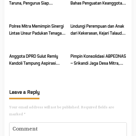
Taruna, Pengurus Siap
Bahas Penguatan Keanggotaan
Berkarya Untuk Kabupaten
hingga Kualitas Wartawan
Mitra
Polres Mitra Memimpin Sinergi
Lindungi Perempuan dan Anak
Lintas Unsur Padukan Tenaga
dari Kekerasan, Kejari Talaud
Tangani Karhutla Kawasan
Turun Tangan Lewat “Jaksa
Gunung Soputan
Menyapa”
Anggota DPRD Sulut Remly
Pimpin Konsolidasi ABPEDNAS
Kandoli Tampung Aspirasi
– Srikandi Jaga Desa Mitra,
Rakyat di Reses Ke-2 Tahun
Vanda Rantung: Kuatkan Peran
2026
Perempuan di Desa
Leave a Reply
Your email address will not be published.
Required fields are
marked
*