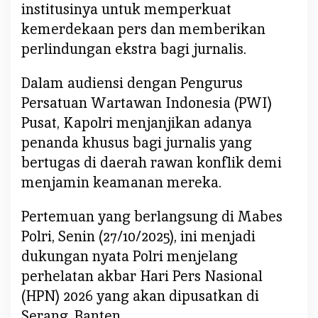
institusinya untuk memperkuat
k
kemerdekaan pers dan memberikan
e
-
perlindungan ekstra bagi jurnalis.
7
9
Dalam audiensi dengan Pengurus
:
Persatuan Wartawan Indonesia (PWI)
K
Pusat, Kapolri menjanjikan adanya
a
penanda khusus bagi jurnalis yang
p
o
bertugas di daerah rawan konflik demi
l
menjamin keamanan mereka.
r
i
Pertemuan yang berlangsung di Mabes
J
Polri, Senin (27/10/2025), ini menjadi
a
dukungan nyata Polri menjelang
n
j
perhelatan akbar Hari Pers Nasional
i
(HPN) 2026 yang akan dipusatkan di
L
Serang, Banten.