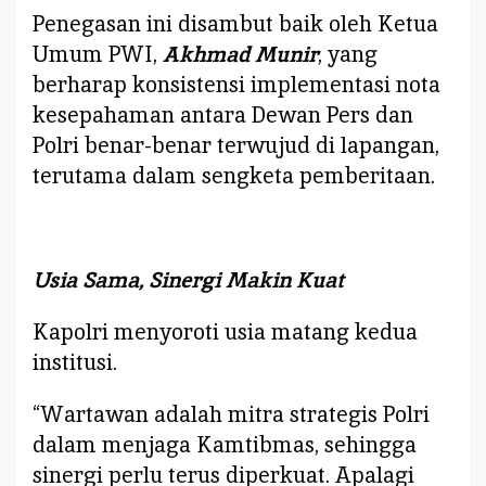
a
Penegasan ini disambut baik oleh Ketua
K
Umum PWI,
Akhmad Munir
, yang
o
berharap konsistensi implementasi nota
n
kesepahaman antara Dewan Pers dan
f
Polri benar-benar terwujud di lapangan,
l
i
terutama dalam sengketa pemberitaan.
k
d
a
n
Usia Sama, Sinergi Makin Kuat
W
a
Kapolri menyoroti usia matang kedua
j
institusi.
i
b
“Wartawan adalah mitra strategis Polri
k
dalam menjaga Kamtibmas, sehingga
a
n
sinergi perlu terus diperkuat. Apalagi