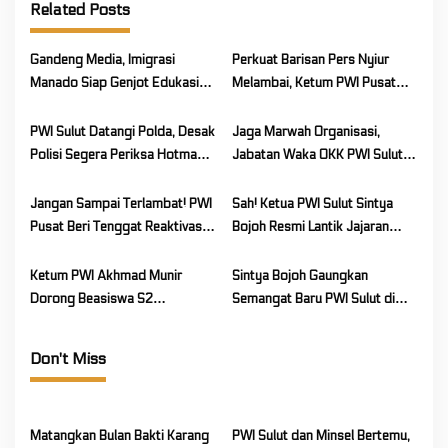
Related Posts
i
g
Gandeng Media, Imigrasi
Perkuat Barisan Pers Nyiur
a
Manado Siap Genjot Edukasi
Melambai, Ketum PWI Pusat
t
Layanan Publik Bareng PWI
Serahkan 103 KTA di Sulut
i
Sulut
PWI Sulut Datangi Polda, Desak
Jaga Marwah Organisasi,
o
Polisi Segera Periksa Hotman
Jabatan Waka OKK PWI Sulut
Paris
Dirotasi
n
Jangan Sampai Terlambat! PWI
Sah! Ketua PWI Sulut Sintya
Pusat Beri Tenggat Reaktivasi
Bojoh Resmi Lantik Jajaran
Keanggotaan Sampai 2026
Pengurus Pokja Manado
Ketum PWI Akhmad Munir
Sintya Bojoh Gaungkan
Dorong Beasiswa S2
Semangat Baru PWI Sulut di
Wartawan, PWI dan IPB
FGD Minsel: Tegaskan Kode
Matangkan Kerja Sama
Etik dan Sinergi Pasca-
Don't Miss
Kongres Persatuan
Matangkan Bulan Bakti Karang
PWI Sulut dan Minsel Bertemu,