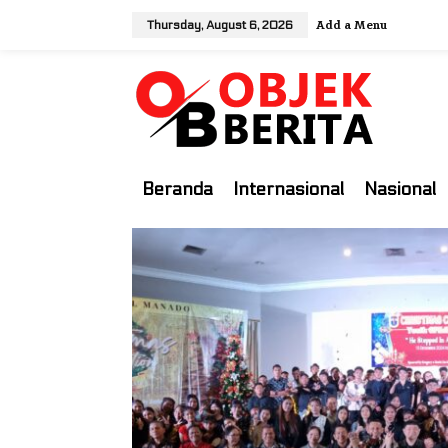
S
Add a Menu
Thursday, August 6, 2026
k
i
p
t
o
c
o
Beranda
Internasional
Nasional
n
t
e
n
t