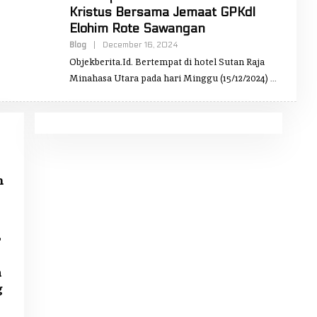
Kristus Bersama Jemaat GPKdI
Elohim Rote Sawangan
Blog
|
December 16, 2024
B
Y
Objekberita.Id. Bertempat di hotel Sutan Raja
H
E
Minahasa Utara pada hari Minggu (15/12/2024)
N
C
E
K
A
R
A
M
O
Y
m
r
n
g