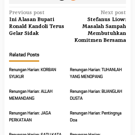
P
Previous post
Next post
Ini Alasan Bupati
Stefanus Liow:
o
Ronald Kandoli Terus
Masalah Sampah
s
Gelar Sidak
Membutuhkan
t
Komitmen Bersama
n
a
Related Posts
v
i
Renungan Harian: KORBAN
Renungan Harian: TUHANLAH
SYUKUR
YANG MENOPANG
g
a
Renungan Harian: ALLAH
Renungan Harian: BUANGLAH
t
MEMANDANG
DUSTA
i
o
Renungan Harian: JAGA
Renungan Harian: Pentingnya
n
PERKATAAN
Doa
Renungan Harian: SATU KATA
Renungan Harian: