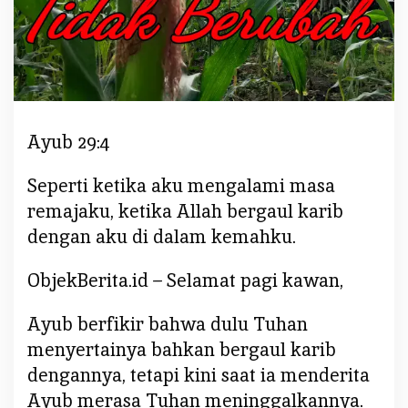
:
T
U
H
A
N
Ayub 29:4
T
I
D
Seperti ketika aku mengalami masa
A
remajaku, ketika Allah bergaul karib
K
dengan aku di dalam kemahku.
B
E
ObjekBerita.id – Selamat pagi kawan,
R
U
Ayub berfikir bahwa dulu Tuhan
B
menyertainya bahkan bergaul karib
A
H
dengannya, tetapi kini saat ia menderita
Ayub merasa Tuhan meninggalkannya.