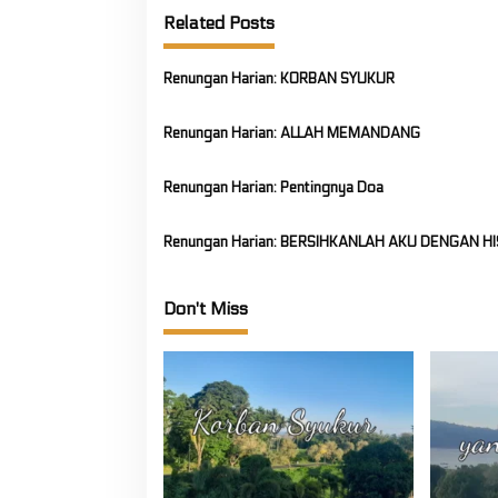
Related Posts
v
i
Renungan Harian: KORBAN SYUKUR
g
a
Renungan Harian: ALLAH MEMANDANG
t
i
Renungan Harian: Pentingnya Doa
o
n
Renungan Harian: BERSIHKANLAH AKU DENGAN H
Don't Miss