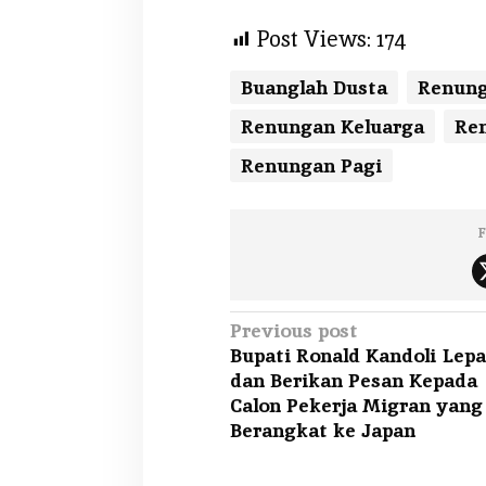
Post Views:
174
Buanglah Dusta
Renung
Renungan Keluarga
Ren
Renungan Pagi
F
P
Previous post
Bupati Ronald Kandoli Lepa
o
dan Berikan Pesan Kepada
s
Calon Pekerja Migran yang
t
Berangkat ke Japan
n
a