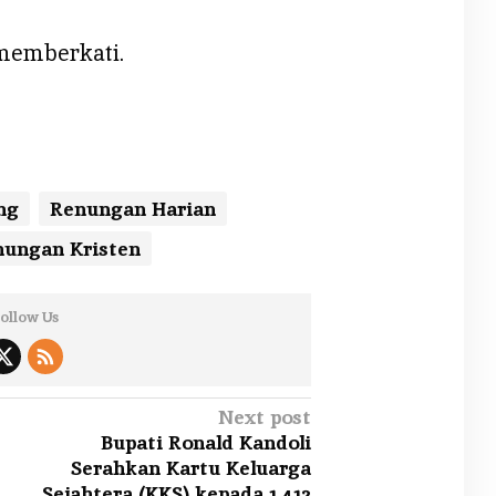
memberkati.
ng
Renungan Harian
ungan Kristen
ollow Us
Next post
Bupati Ronald Kandoli
Serahkan Kartu Keluarga
Sejahtera (KKS) kepada 1.412