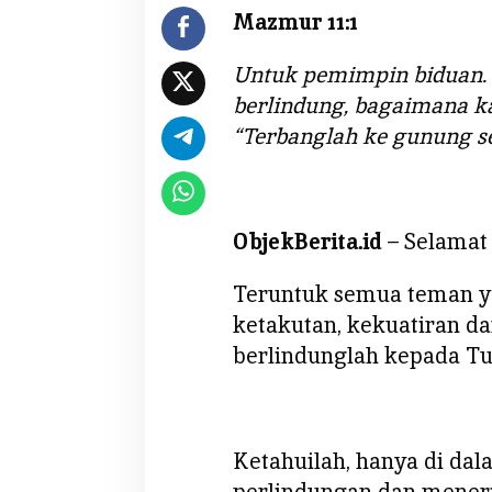
e
Mazmur 11:1
r
l
Untuk pemimpin biduan.
i
berlindung, bagaimana k
n
d
“Terbanglah ke gunung se
u
n
g
ObjekBerita.id
– Selamat
Teruntuk semua teman 
ketakutan, kekuatiran d
berlindunglah kepada Tu
Ketahuilah, hanya di d
perlindungan dan mener