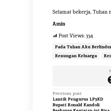
Selamat bekerja, Tuhan 
Amin
Post Views:
334
Pada Tuhan Aku Berlindu
Renungan Keluarga
Ren
F
P
Previous post
Lantik Pengurus LP3KD
o
Bupati Ronald Kandoli
s
Berharap Kegiatan ini Bisa