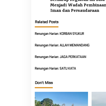
t
Menjadi Wadah Pembinaa
n
Iman dan Persaudaraan
a
Related Posts
v
i
Renungan Harian: KORBAN SYUKUR
g
a
Renungan Harian: ALLAH MEMANDANG
t
i
Renungan Harian: JAGA PERKATAAN
o
n
Renungan Harian: SATU KATA
Don't Miss