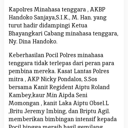
o
Kapolres Minahasa tenggara , AKBP
c
Handoko Sanjaya,S.I.K., M. Han. yang
i
turut hadir didampingi Ketua
l
T
Bhayangkari Cabang minahasa tenggara,
i
Ny. Dina Handoko.
n
g
Keberhasilan Pocil Polres minahasa
k
tenggara tidak terlepas dari peran para
a
pembina mereka. Kasat Lantas Polres
t
P
mitra , AKP Nicky Pondalos, S.Sos
o
bersama Kanit Regident Aiptu Roland
l
Kambey,kaur Min Aipda Seni
d
Momongan , kanit Laka Aiptu Obsel.L
a
S
,Britu Jeremy Imbing, dan Briptu Agil.
u
memberikan bimbingan intensif kepada
l
Pocil hingga meraih hasil gemilang.