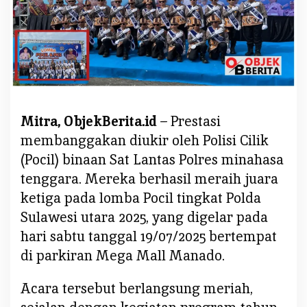
a
a
n
S
a
t
L
Mitra, ObjekBerita.id
– Prestasi
a
n
membanggakan diukir oleh Polisi Cilik
t
(Pocil) binaan Sat Lantas Polres minahasa
a
tenggara. Mereka berhasil meraih juara
s
ketiga pada lomba Pocil tingkat Polda
P
Sulawesi utara 2025, yang digelar pada
o
l
hari sabtu tanggal 19/07/2025 bertempat
r
di parkiran Mega Mall Manado.
e
s
Acara tersebut berlangsung meriah,
M