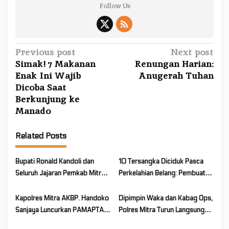
Follow Us
P
Previous post
Next post
Simak! 7 Makanan
Renungan Harian:
o
Enak Ini Wajib
Anugerah Tuhan
s
Dicoba Saat
t
Berkunjung ke
n
Manado
a
v
Related Posts
i
Bupati Ronald Kandoli dan
10 Tersangka Diciduk Pasca
g
Seluruh Jajaran Pemkab Mitra
Perkelahian Belang: Pembuat
a
Hadiri Peringatan HUT
Panah Wayer Diancam 10
t
Bhayangkara ke-80 Tahun
Tahun Penjara
Kapolres Mitra AKBP. Handoko
Dipimpin Waka dan Kabag Ops,
i
2026
Sanjaya Luncurkan PAMAPTA
Polres Mitra Turun Langsung
o
untuk Perkuat Pelayanan Publik
Amankan Jalanya Kegiatan Hari