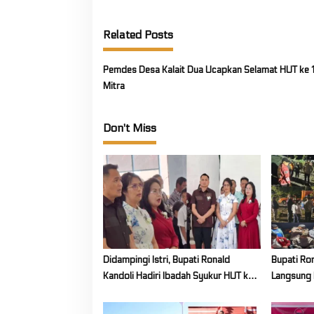
t
n
Related Posts
a
v
Pemdes Desa Kalait Dua Ucapkan Selamat HUT ke 
i
Mitra
g
a
Don't Miss
t
i
o
n
Didampingi Istri, Bupati Ronald
Bupati Ro
Kandoli Hadiri Ibadah Syukur HUT ke-
Langsung 
7 Jemaat GMIM Yordan Tombatu Tiga
Siaga Kar