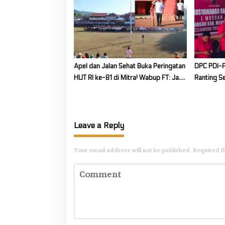
Apel dan Jalan Sehat Buka Peringatan
DPC PDI-P
HUT RI ke-81 di Mitra! Wabup FT: Jaga
Ranting S
Persatuan dan Kesatuan
Selatan
Leave a Reply
Your email address will not be published.
Required f