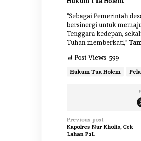
Hukum Tua Holem.
d
o
“Sebagai Pemerintah desa
l
bersinergi untuk memaj
i
Tenggara kedepan, sekal
T
u
Tuhan memberkati,”
Tam
d
a
Post Views:
599
Hukum Tua Holem
Pela
F
P
Previous post
Kapolres Nur Kholis, Cek
o
Lahan P2L
s