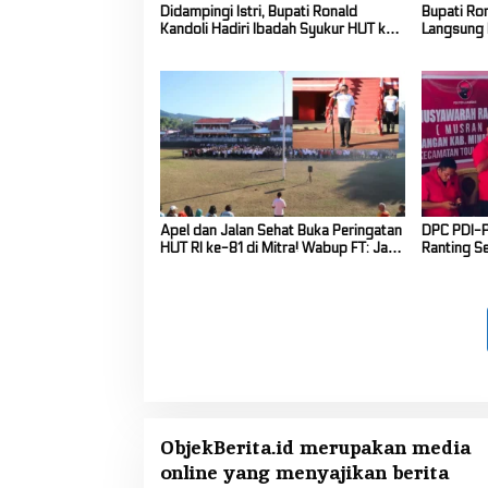
Didampingi Istri, Bupati Ronald
Bupati Ro
Kandoli Hadiri Ibadah Syukur HUT ke-
Langsung 
7 Jemaat GMIM Yordan Tombatu Tiga
Siaga Kar
Apel dan Jalan Sehat Buka Peringatan
DPC PDI-P
HUT RI ke-81 di Mitra! Wabup FT: Jaga
Ranting S
Persatuan dan Kesatuan
Selatan
ObjekBerita.id
merupakan media
online yang menyajikan berita