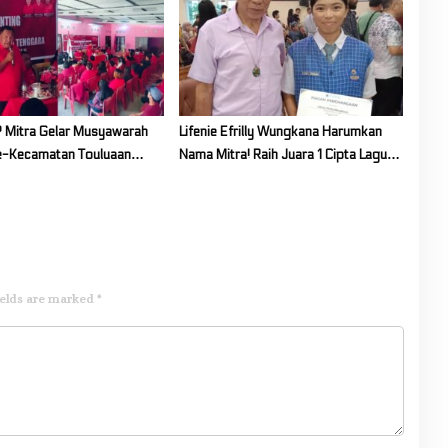
 Mitra Gelar Musyawarah
Lifenie Efrilly Wungkana Harumkan
e-Kecamatan Touluaan
Nama Mitra! Raih Juara 1 Cipta Lagu
FLS3N Tingkat Provinsi
ields are marked
*