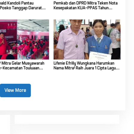
nald Kandoli Pantau
Pemkab dan DPRD Mitra Teken Nota
Posko Tanggap Darurat
Kesepakatan KUA-PPAS Tahun
hutla di Gunung Soputan
Anggaran 2027
 Mitra Gelar Musyawarah
Lifenie Efrilly Wungkana Harumkan
e-Kecamatan Touluaan
Nama Mitra! Raih Juara 1 Cipta Lagu
FLS3N Tingkat Provinsi
View More