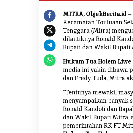
p
k
MITRA, ObjekBerita.id –
a
Kecamatan Touluaan Sel
n
S
Tenggara (Mitra) menguc
e
dilantiknya Ronald Kand
l
Bupati dan Wakil Bupati 
a
m
Hukum Tua Holem Liwe
a
media ini yakin dibawa 
t
K
dan Fredy Tuda, Mitra a
e
p
“Tentunya mewakil masya
a
menyampaikan banyak se
d
Ronald Kandoli dan Bapa
a
dan Wakil Bupati Mitra,
K
a
pemerintahan RK FT Mit
n