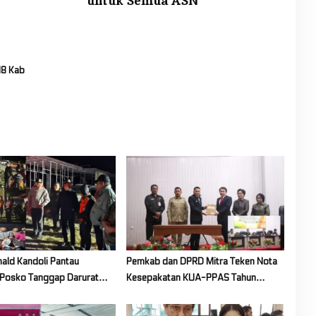
untuk Semua ASN
18 Kab
nald Kandoli Pantau
Pemkab dan DPRD Mitra Teken Nota
Posko Tanggap Darurat
Kesepakatan KUA-PPAS Tahun
hutla di Gunung Soputan
Anggaran 2027