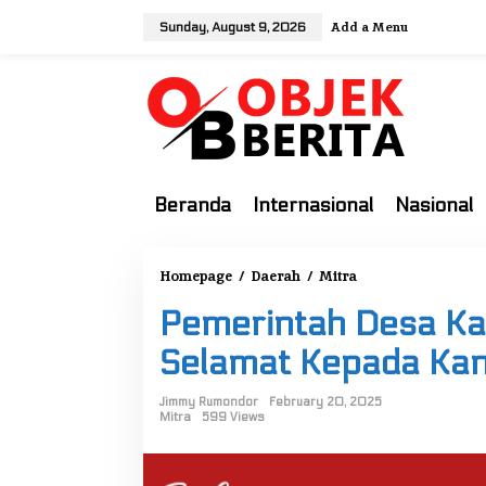
S
Add a Menu
Sunday, August 9, 2026
k
i
p
t
o
c
o
Beranda
Internasional
Nasional
n
t
e
Homepage
/
Daerah
/
Mitra
P
n
e
t
Pemerintah Desa Ka
m
e
Selamat Kepada Kan
r
i
Jimmy Rumondor
February 20, 2025
Mitra
599 Views
n
t
a