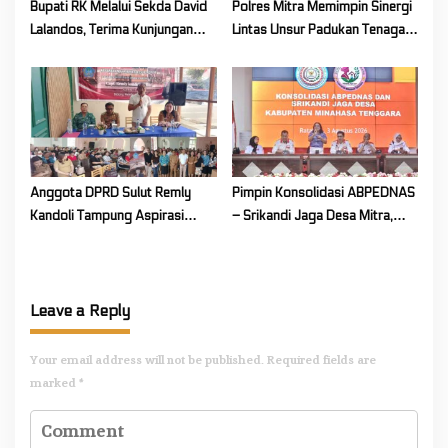
Bupati RK Melalui Sekda David
Polres Mitra Memimpin Sinergi
Lalandos, Terima Kunjungan
Lintas Unsur Padukan Tenaga
DPRD Boelemo Bahas
Tangani Karhutla Kawasan
Mekanisme Pinjaman Daerah
Gunung Soputan
Anggota DPRD Sulut Remly
Pimpin Konsolidasi ABPEDNAS
Kandoli Tampung Aspirasi
– Srikandi Jaga Desa Mitra,
Rakyat di Reses Ke-2 Tahun
Vanda Rantung: Kuatkan Peran
2026
Perempuan di Desa
Leave a Reply
Your email address will not be published.
Required fields are
marked
*