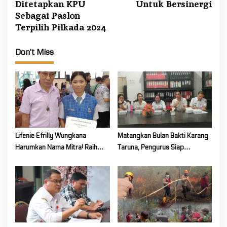
t
Ditetapkan KPU
Untuk Bersinergi
n
Sebagai Paslon
a
Terpilih Pilkada 2024
v
Don't Miss
i
g
a
t
i
o
Lifenie Efrilly Wungkana
Matangkan Bulan Bakti Karang
n
Harumkan Nama Mitra! Raih
Taruna, Pengurus Siap
Juara 1 Cipta Lagu FLS3N
Berkarya Untuk Kabupaten
Tingkat Provinsi
Mitra