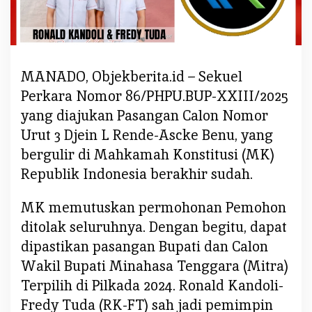
P
i
h
a
MANADO, Objekberita.id – Sekuel
k
P
Perkara Nomor 86/PHPU.BUP-XXIII/2025
e
yang diajukan Pasangan Calon Nomor
m
Urut 3 Djein L Rende-Ascke Benu, yang
o
bergulir di Mahkamah Konstitusi (MK)
h
o
Republik Indonesia berakhir sudah.
n
,
MK memutuskan permohonan Pemohon
R
ditolak seluruhnya. Dengan begitu, dapat
K
dipastikan pasangan Bupati dan Calon
F
Wakil Bupati Minahasa Tenggara (Mitra)
T
S
Terpilih di Pilkada 2024. Ronald Kandoli-
a
Fredy Tuda (RK-FT) sah jadi pemimpin