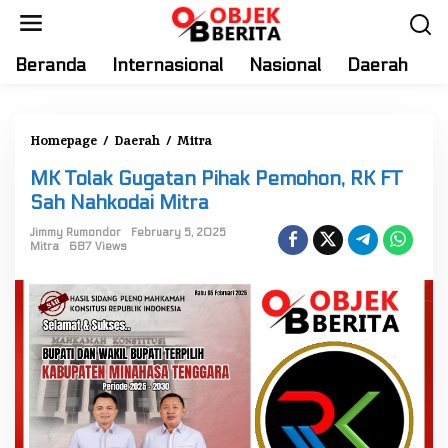
S
k
i
Beranda
Internasional
Nasional
Daerah
T
p
t
o
Homepage
/
Daerah
/
Mitra
M
c
K
o
MK Tolak Gugatan Pihak Pemohon, RK FT
T
n
Sah Nahkodai Mitra
o
t
l
Jimmy Rumondor
February 5, 2025
e
Mitra
687 Views
a
n
k
t
G
u
g
a
t
a
n