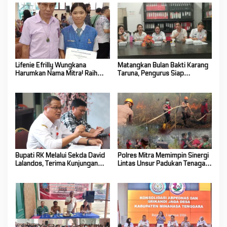
Lifenie Efrilly Wungkana
Matangkan Bulan Bakti Karang
Harumkan Nama Mitra! Raih
Taruna, Pengurus Siap
Juara 1 Cipta Lagu FLS3N
Berkarya Untuk Kabupaten
Tingkat Provinsi
Mitra
Bupati RK Melalui Sekda David
Polres Mitra Memimpin Sinergi
Lalandos, Terima Kunjungan
Lintas Unsur Padukan Tenaga
DPRD Boelemo Bahas
Tangani Karhutla Kawasan
Mekanisme Pinjaman Daerah
Gunung Soputan