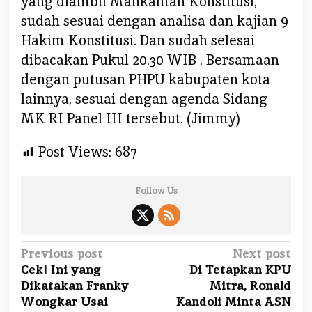
yang diambil Mahkamah Konstitusi,
sudah sesuai dengan analisa dan kajian 9
Hakim Konstitusi. Dan sudah selesai
dibacakan Pukul 20.30 WIB . Bersamaan
dengan putusan PHPU kabupaten kota
lainnya, sesuai dengan agenda Sidang
MK RI Panel III tersebut. (Jimmy)
Post Views:
687
Follow Us
P
Previous post
Next post
Cek! Ini yang
Di Tetapkan KPU
o
Dikatakan Franky
Mitra, Ronald
s
Wongkar Usai
Kandoli Minta ASN