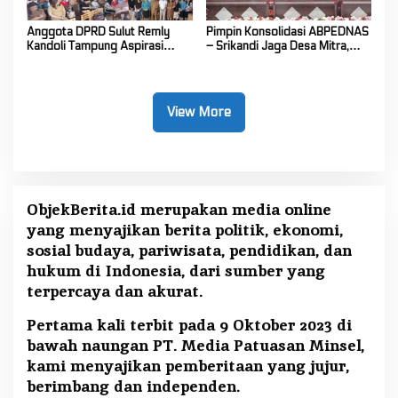
Anggota DPRD Sulut Remly
Pimpin Konsolidasi ABPEDNAS
Kandoli Tampung Aspirasi
– Srikandi Jaga Desa Mitra,
Rakyat di Reses Ke-2 Tahun
Vanda Rantung: Kuatkan Peran
2026
Perempuan di Desa
View More
ObjekBerita.id
merupakan media online
yang menyajikan berita politik, ekonomi,
sosial budaya, pariwisata, pendidikan, dan
hukum di Indonesia, dari sumber yang
terpercaya dan akurat.
Pertama kali terbit pada 9 Oktober 2023 di
bawah naungan PT. Media Patuasan Minsel,
kami menyajikan pemberitaan yang jujur,
berimbang dan independen.