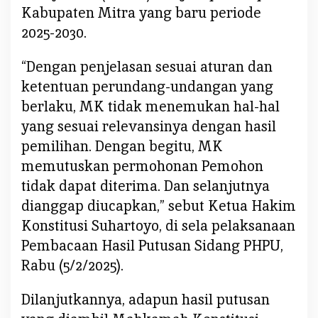
h
Kabupaten Mitra yang baru periode
N
2025-2030.
a
h
“Dengan penjelasan sesuai aturan dan
k
ketentuan perundang-undangan yang
o
d
berlaku, MK tidak menemukan hal-hal
a
yang sesuai relevansinya dengan hasil
i
pemilihan. Dengan begitu, MK
M
memutuskan permohonan Pemohon
i
t
tidak dapat diterima. Dan selanjutnya
r
dianggap diucapkan,” sebut Ketua Hakim
a
Konstitusi Suhartoyo, di sela pelaksanaan
Pembacaan Hasil Putusan Sidang PHPU,
Rabu (5/2/2025).
Dilanjutkannya, adapun hasil putusan