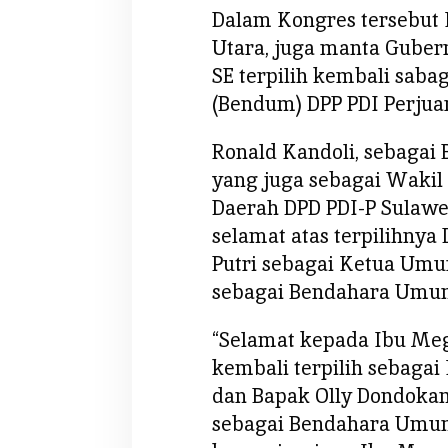
a
Dalam Kongres tersebut 
t
Utara, juga manta Guber
,
SE terpilih kembali sab
k
(Bendum) DPP PDI Perjua
e
p
Ronald Kandoli, sebagai
a
d
yang juga sebagai Wakil
a
Daerah DPD PDI-P Sulawe
M
selamat atas terpilihnya
e
Putri sebagai Ketua Umu
g
sebagai Bendahara Umu
a
w
“Selamat kepada Ibu Me
a
t
kembali terpilih sebaga
i
dan Bapak Olly Dondokam
s
sebagai Bendahara Umu
e