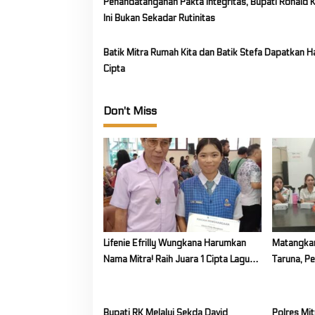
Penandatanganan Pakta Integritas, Bupati Ronald K
n
Ini Bukan Sekadar Rutinitas
Batik Mitra Rumah Kita dan Batik Stefa Dapatkan H
Cipta
Don't Miss
Lifenie Efrilly Wungkana Harumkan
Matangkan
Nama Mitra! Raih Juara 1 Cipta Lagu
Taruna, P
FLS3N Tingkat Provinsi
Untuk Kab
Bupati RK Melalui Sekda David
Polres Mit