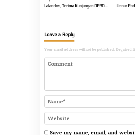
Lalandos, Terima Kunjungan DPRD
Unsur Pad
Boelemo Bahas Mekanisme Pinjaman
Karhutla 
Daerah
Leave a Reply
Your email address will not be published.
Required f
Save my name, email, and websit