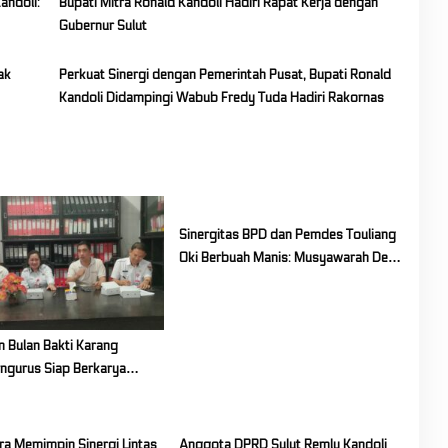
andoli:
Bupati Mitra Ronald Kandoli Hadiri Rapat Kerja dengan
Gubernur Sulut
ak
Perkuat Sinergi dengan Pemerintah Pusat, Bupati Ronald
Kandoli Didampingi Wabub Fredy Tuda Hadiri Rakornas
Sinergitas BPD dan Pemdes Touliang
Oki Berbuah Manis: Musyawarah Desa
Siapkan Program Unggulan 2027
 Bulan Bakti Karang
engurus Siap Berkarya
upaten Mitra
ra Memimpin Sinergi Lintas
Anggota DPRD Sulut Remly Kandoli