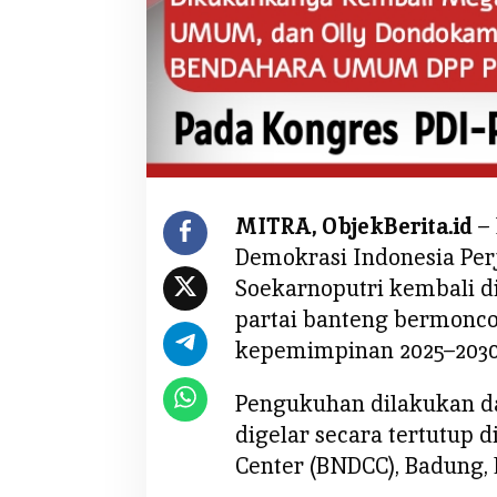
d
K
a
n
d
o
l
i
U
MITRA, ObjekBerita.id
– 
c
Demokrasi Indonesia Per
a
p
Soekarnoputri kembali 
k
partai banteng bermonco
a
kepemimpinan 2025–2030
n
S
Pengukuhan dilakukan d
e
digelar secara tertutup 
l
Center (BNDCC), Badung, B
a
m