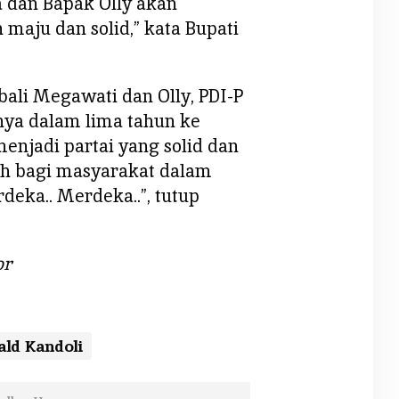
dan Bapak Olly akan
aju dan solid,” kata Bupati
ali Megawati dan Olly, PDI-P
nya dalam lima tahun ke
menjadi partai yang solid dan
toh bagi masyarakat dalam
ka.. Merdeka..”, tutup
or
ald Kandoli