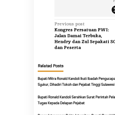
F
b
a
g
a
P
Previous post
i
Kongres Persatuan PWI:
o
B
Jalan Damai Terbuka,
s
e
Hendry dan Zul Sepakati S
t
n
dan Peserta
d
n
u
a
m
Related Posts
v
i
Bupati Mitra Ronald Kandoli Ikuti Ibadah Pengucap
g
Syukur, Dihadiri Tokoh dan Pejabat Tinggi Sulawesi
a
t
Bupati Ronald Kandoli Serahkan Surat Perintah Pel
i
Tugas Kepada Delapan Pejabat
o