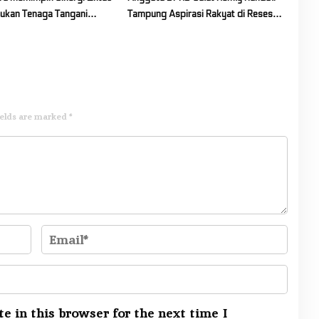
ukan Tenaga Tangani
Tampung Aspirasi Rakyat di Reses
Kawasan Gunung Soputan
Ke-2 Tahun 2026
ields are marked
*
e in this browser for the next time I