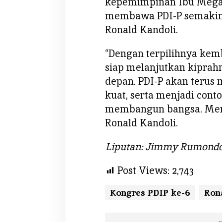
kepemimpinan Ibu Mega 
b
a
membawa PDI-P semakin m
g
Ronald Kandoli.
a
i
“Dengan terpilihnya kemb
K
siap melanjutkan kiprah
e
depan. PDI-P akan terus 
t
u
kuat, serta menjadi con
m
membangun bangsa. Merde
,
Ronald Kandoli.
d
a
Liputan: Jimmy Rumond
n
O
Post Views:
2,743
l
l
Kongres PDIP ke-6
Ron
y
S
e