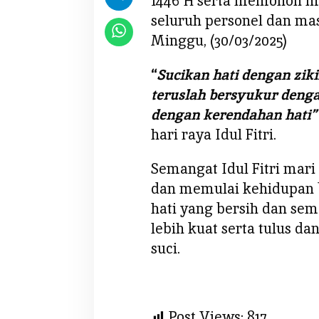
1446 H serta memohon ma
p
seluruh personel dan ma
k
Minggu, (30/03/2025)
a
n
“
Sucikan hati dengan ziki
S
teruslah bersyukur den
e
l
dengan kerendahan hati”
a
hari raya Idul Fitri.
m
a
Semangat Idul Fitri mari 
t
dan memulai kehidupan 
I
hati yang bersih dan se
d
u
lebih kuat serta tulus da
l
suci.
F
i
t
r
Post Views:
817