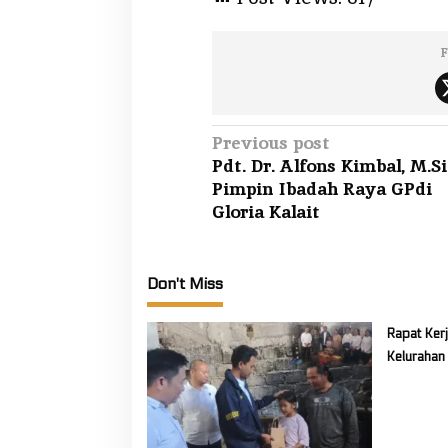
i
1
4
F
4
6
H
P
Previous post
Pdt. Dr. Alfons Kimbal, M.Si
o
Pimpin Ibadah Raya GPdi
s
Gloria Kalait
t
n
a
Don't Miss
v
i
Rapat Ker
Kelurahan
g
Persiapan
a
Tahun 20
t