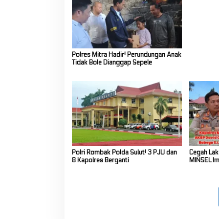
Persiapan
Tahun 20
Polres Mitra Hadir! Perundungan Anak
Tidak Bole Dianggap Sepele
Polri Rombak Polda Sulut! 3 PJU dan
Cegah Laka
8 Kapolres Berganti
MINSEL Im
Pick Up H
Muatan