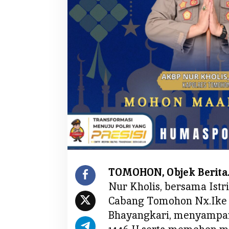
a
n
B
h
a
y
a
n
g
k
a
r
i
M
e
TOMOHON, Objek Berita.
n
Nur Kholis, bersama Istr
g
Cabang Tomohon Nx.Ike N
u
Bhayangkari, menyampaik
c
a