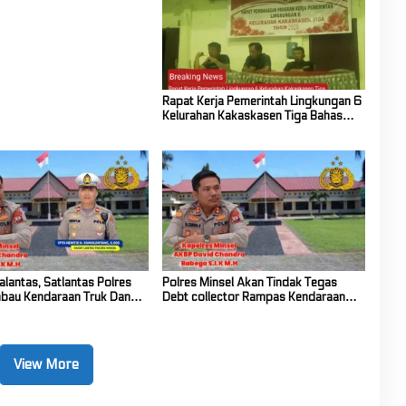
 Lanjutan Program Kerja
26
Rapat Kerja Pemerintah Lingkungan 6
Kelurahan Kakaskasen Tiga Bahas
Persiapan Lanjutan Program Kerja
Tahun 2026
lantas, Satlantas Polres
Polres Minsel Akan Tindak Tegas
bau Kendaraan Truk Dan
Debt collector Rampas Kendaraan
arus Gunakan Penutup
Warga Di Jalan
View More