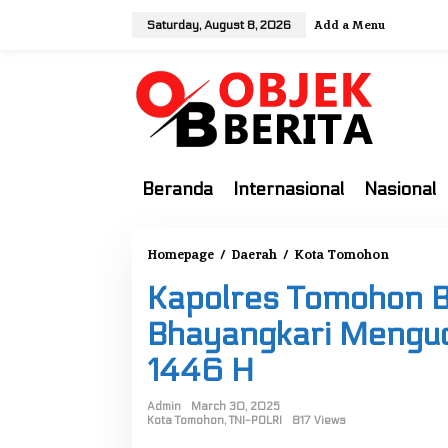
S
Add a Menu
Saturday, August 8, 2026
k
i
p
t
o
c
o
Beranda
Internasional
Nasional
n
t
e
Homepage
/
Daerah
/
Kota Tomohon
K
n
a
t
Kapolres Tomohon B
p
o
Bhayangkari Menguca
l
1446 H
r
e
Admin
March 30, 2025
s
Kota Tomohon
,
TNI-POLRI
817 Views
T