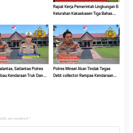
Rapat Kerja Pemerintah Lingkungan 6
Kelurahan Kakaskasen Tiga Bahas
Persiapan Lanjutan Program Kerja
Tahun 2026
lantas, Satlantas Polres
Polres Minsel Akan Tindak Tegas
bau Kendaraan Truk Dan
Debt collector Rampas Kendaraan
arus Gunakan Penutup
Warga Di Jalan
ields are marked
*