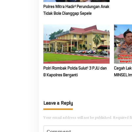
i
Polres Mitra Hadir! Perundungan Anak
o
Tidak Bole Dianggap Sepele
n
Polri Rombak Polda Sulut! 3 PJU dan
Cegah Laka
8 Kapolres Berganti
MINSEL Im
Pick Up H
Muatan
Leave a Reply
Your email address will not be published.
Required f