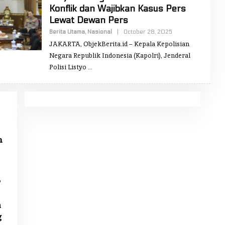
Konflik dan Wajibkan Kasus Pers
Lewat Dewan Pers
Berita Utama
,
Nasional
|
October 28, 2025
B
Y
JAKARTA, ObjekBerita.id – Kepala Kepolisian
R
E
Negara Republik Indonesia (Kapolri), Jenderal
D
Polisi Listyo
A
K
S
I
O
B
J
E
K
B
m
E
R
I
T
A
r
n
g