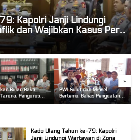
9: Kapolri Janji Lindungi
flik dan Wajibkan Kasus Pers
»
lut dan Minsel
Polres Mitra Memimpin
L
u, Bahas Penguatan
Sinergi Lintas Unsur Padukan
A
otaan hingga Kualitas
Tenaga Tangani Karhutla
T
wan
Kawasan Gunung Soputan
“
Kado Ulang Tahun ke-79: Kapolri
Janji Lindungi Wartawan di Zona