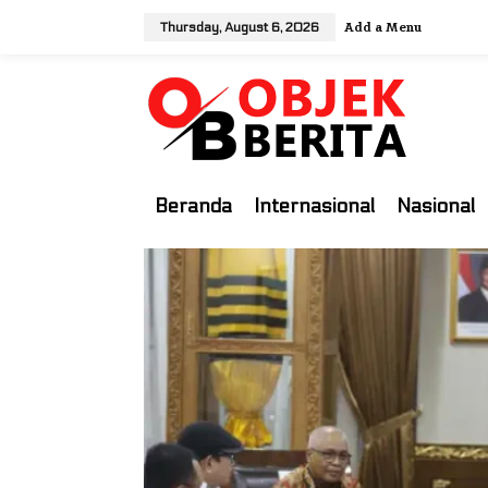
S
Add a Menu
Thursday, August 6, 2026
k
i
p
t
o
c
o
Beranda
Internasional
Nasional
n
t
e
n
t