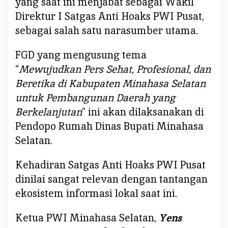
yang saat ini menjabat sebagai Wakil
u
s
Direktur I Satgas Anti Hoaks PWI Pusat,
a
sebagai salah satu narasumber utama.
t
,
FGD yang mengusung tema
F
“
Mewujudkan Pers Sehat, Profesional, dan
G
Beretika di Kabupaten Minahasa Selatan
D
untuk Pembangunan Daerah yang
P
W
Berkelanjutan
” ini akan dilaksanakan di
I
Pendopo Rumah Dinas Bupati Minahasa
M
Selatan.
i
n
Kehadiran Satgas Anti Hoaks PWI Pusat
s
dinilai sangat relevan dengan tantangan
e
l
ekosistem informasi lokal saat ini.
S
i
Ketua PWI Minahasa Selatan,
Yens
a