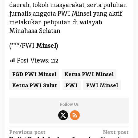
daerah, tokoh masyarakat, serta puluhan
jurnalis anggota PWI Minsel yang aktif
melakukan peliputan di wilayah
Minahasa Selatan.
(***/PWI
Minsel)
Post Views:
112
FGD PWI Minsel
Ketua PWI Minsel
Ketua PWI Sulut
PWI
PWI Minsel
Follow Us
P
Previous post
Next post