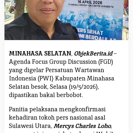
S
a
t
g
a
s
A
MINAHASA SELATAN
,
ObjekBerita.id
–
n
t
Agenda Focus Group Discussion (FGD)
i
yang digelar Persatuan Wartawan
H
Indonesia (PWI) Kabupaten Minahasa
o
Selatan besok, Selasa (19/5/2026),
a
k
dipastikan bakal berbobot.
s
P
Panitia pelaksana mengkonfirmasi
W
kehadiran tokoh pers nasional asal
I
Sulawesi Utara,
Mercys Charles Loho
,
P