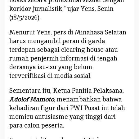
i
koridor jurnalistik,” ujar Yens, Senin
P
e
(18/5/2026).
r
a
Menurut Yens, pers di Minahasa Selatan
n
harus mengambil peran di garda
g
terdepan sebagai clearing house atau
i
rumah penjernih informasi di tengah
D
derasnya isu-isu yang belum
i
s
terverifikasi di media sosial.
i
n
Sementara itu, Ketua Panitia Pelaksana,
f
Adolof Mamoto
, menambahkan bahwa
o
kehadiran figur dari PWI Pusat ini telah
r
memicu antusiasme yang tinggi dari
m
a
para calon peserta.
s
i