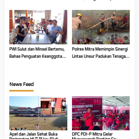
Juara 1 Cipta Lagu FLS3N
Berkarya Untuk Kabupaten
Tingkat Provinsi
Mitra
PWI Sulut dan Minsel Bertemu,
Polres Mitra Memimpin Sinergi
Bahas Penguatan Keanggotaan
Lintas Unsur Padukan Tenaga
hingga Kualitas Wartawan
Tangani Karhutla Kawasan
Gunung Soputan
News Feed
Apel dan Jalan Sehat Buka
DPC PDI-P Mitra Gelar