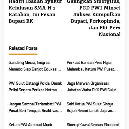
Hadiri Ibadah Syukur
Gaungkan Sinergitas,
o
Kelulusan SMA N 1
FGD PWI Minsel
s
Ratahan, Ini Pesan
Sukses Kumpulkan
t
Bupati RK
Bupati, Forkopimda,
n
dan Elit Pers
a
Nasional
v
Related Posts
i
g
Gandeng Media, Imigrasi
Perkuat Barisan Pers Nyiur
a
Manado Siap Genjot Edukasi
Melambai, Ketum PWI Pusat
t
Layanan Publik Bareng PWI
Serahkan 103 KTA di Sulut
i
Sulut
PWI Sulut Datangi Polda, Desak
Jaga Marwah Organisasi,
o
Polisi Segera Periksa Hotman
Jabatan Waka OKK PWI Sulut
Paris
Dirotasi
n
Jangan Sampai Terlambat! PWI
Sah! Ketua PWI Sulut Sintya
Pusat Beri Tenggat Reaktivasi
Bojoh Resmi Lantik Jajaran
Keanggotaan Sampai 2026
Pengurus Pokja Manado
Ketum PWI Akhmad Munir
Sinergi Kawal Sensus Ekonomi