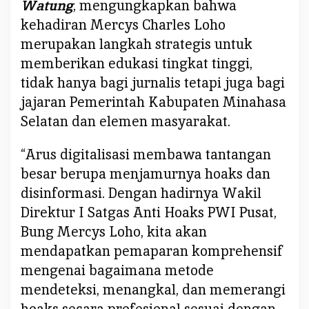
Watung
, mengungkapkan bahwa
p
kehadiran Mercys Charles Loho
K
merupakan langkah strategis untuk
u
p
memberikan edukasi tingkat tinggi,
a
tidak hanya bagi jurnalis tetapi juga bagi
s
jajaran Pemerintah Kabupaten Minahasa
T
Selatan dan elemen masyarakat.
u
n
“Arus digitalisasi membawa tantangan
t
a
besar berupa menjamurnya hoaks dan
s
disinformasi. Dengan hadirnya Wakil
S
Direktur I Satgas Anti Hoaks PWI Pusat,
t
Bung Mercys Loho, kita akan
r
mendapatkan pemaparan komprehensif
a
t
mengenai bagaimana metode
e
mendeteksi, menangkal, dan memerangi
g
hoaks secara profesional sesuai dengan