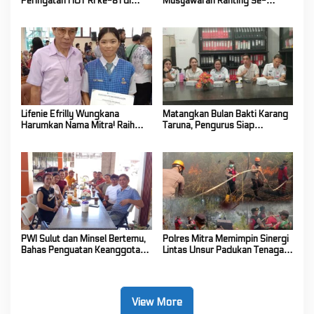
Peringatan HUT RI ke-81 di
Musyawarah Ranting Se-
Mitra! Wabup FT: Jaga
Kecamatan Touluaan Selatan
Persatuan dan Kesatuan
Lifenie Efrilly Wungkana
Matangkan Bulan Bakti Karang
Harumkan Nama Mitra! Raih
Taruna, Pengurus Siap
Juara 1 Cipta Lagu FLS3N
Berkarya Untuk Kabupaten
Tingkat Provinsi
Mitra
PWI Sulut dan Minsel Bertemu,
Polres Mitra Memimpin Sinergi
Bahas Penguatan Keanggotaan
Lintas Unsur Padukan Tenaga
hingga Kualitas Wartawan
Tangani Karhutla Kawasan
Gunung Soputan
View More