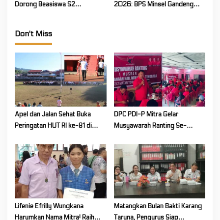
Dorong Beasiswa S2
2026: BPS Minsel Gandeng
Wartawan, PWI dan IPB
PWI, Siap Bikin Grup WA
Matangkan Kerja Sama
Khusus untuk Komunikasi
Don't Miss
Publik
Apel dan Jalan Sehat Buka
DPC PDI-P Mitra Gelar
Peringatan HUT RI ke-81 di
Musyawarah Ranting Se-
Mitra! Wabup FT: Jaga
Kecamatan Touluaan Selatan
Persatuan dan Kesatuan
Lifenie Efrilly Wungkana
Matangkan Bulan Bakti Karang
Harumkan Nama Mitra! Raih
Taruna, Pengurus Siap