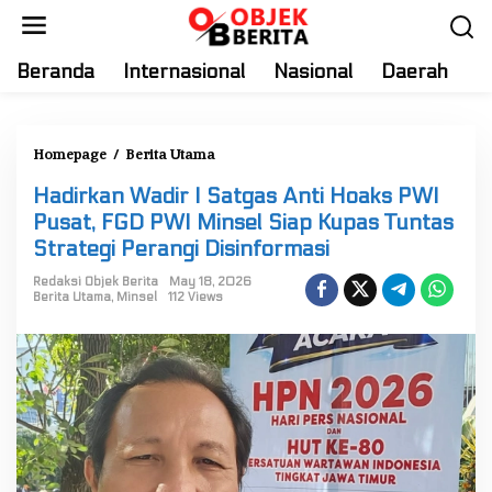
S
k
i
Beranda
Internasional
Nasional
Daerah
T
p
t
o
Homepage
/
Berita Utama
H
c
a
o
Hadirkan Wadir I Satgas Anti Hoaks PWI
d
n
Pusat, FGD PWI Minsel Siap Kupas Tuntas
i
t
Strategi Perangi Disinformasi
r
e
k
Redaksi Objek Berita
May 18, 2026
n
Berita Utama
,
Minsel
112 Views
a
t
n
W
a
d
i
r
I