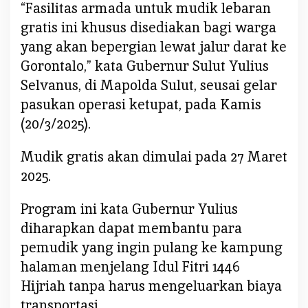
r
“Fasilitas armada untuk mudik lebaran
m
gratis ini khusus disediakan bagi warga
a
yang akan bepergian lewat jalur darat ke
d
Gorontalo,” kata Gubernur Sulut Yulius
a
M
Selvanus, di Mapolda Sulut, seusai gelar
u
pasukan operasi ketupat, pada Kamis
d
(20/3/2025).
i
k
Mudik gratis akan dimulai pada 27 Maret
L
2025.
e
b
Program ini kata Gubernur Yulius
a
r
diharapkan dapat membantu para
a
pemudik yang ingin pulang ke kampung
n
halaman menjelang Idul Fitri 1446
G
Hijriah tanpa harus mengeluarkan biaya
r
transportasi.
a