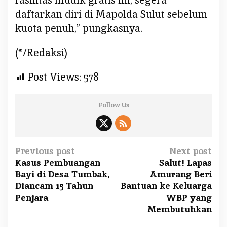
daftarkan diri di Mapolda Sulut sebelum
kuota penuh,” pungkasnya.
(*/Redaksi)
Post Views:
578
Follow Us
P
Previous post
Next post
Kasus Pembuangan
Salut! Lapas
o
Bayi di Desa Tumbak,
Amurang Beri
s
Diancam 15 Tahun
Bantuan ke Keluarga
t
Penjara
WBP yang
n
Membutuhkan
a