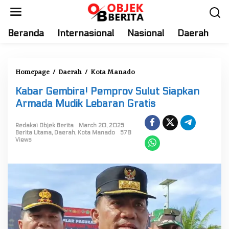
S
k
i
Beranda
Internasional
Nasional
Daerah
T
p
t
o
Homepage
/
Daerah
/
Kota Manado
K
c
a
o
Kabar Gembira! Pemprov Sulut Siapkan
b
n
Armada Mudik Lebaran Gratis
a
t
r
e
Redaksi Objek Berita
March 20, 2025
G
n
Berita Utama
,
Daerah
,
Kota Manado
578
Views
e
t
m
b
i
r
a
!
P