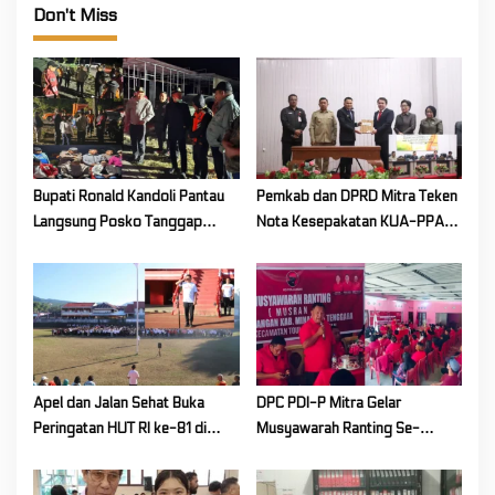
v
Don't Miss
i
g
a
t
i
Bupati Ronald Kandoli Pantau
Pemkab dan DPRD Mitra Teken
o
Langsung Posko Tanggap
Nota Kesepakatan KUA-PPAS
n
Darurat Siaga Karhutla di
Tahun Anggaran 2027
Gunung Soputan
Apel dan Jalan Sehat Buka
DPC PDI-P Mitra Gelar
Peringatan HUT RI ke-81 di
Musyawarah Ranting Se-
Mitra! Wabup FT: Jaga
Kecamatan Touluaan Selatan
Persatuan dan Kesatuan