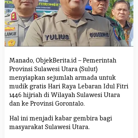
e
m
p
r
o
v
S
u
Manado, ObjekBerita.id – Pemerintah
l
Provinsi Sulawesi Utara (Sulut)
u
t
menyiapkan sejumlah armada untuk
S
mudik gratis Hari Raya Lebaran Idul Fitri
i
1446 hijriah di Wilayah Sulawesi Utara
a
dan ke Provinsi Gorontalo.
p
k
Hal ini menjadi kabar gembira bagi
a
n
masyarakat Sulawesi Utara.
A