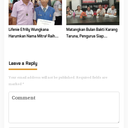
Lifenie Efrilly Wungkana
Matangkan Bulan Bakti Karang
Harumkan Nama Mitra! Raih
Taruna, Pengurus Siap
Juara 1 Cipta Lagu FLS3N
Berkarya Untuk Kabupaten
Tingkat Provinsi
Mitra
Leave a Reply
Your email address will not be published.
Required fields are
marked
*