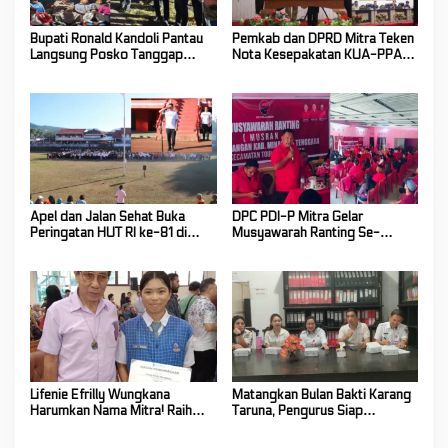
Bupati Ronald Kandoli Pantau
Pemkab dan DPRD Mitra Teken
Langsung Posko Tanggap
Nota Kesepakatan KUA-PPAS
Darurat Siaga Karhutla di
Tahun Anggaran 2027
Gunung Soputan
Apel dan Jalan Sehat Buka
DPC PDI-P Mitra Gelar
Peringatan HUT RI ke-81 di
Musyawarah Ranting Se-
Mitra! Wabup FT: Jaga
Kecamatan Touluaan Selatan
Persatuan dan Kesatuan
Lifenie Efrilly Wungkana
Matangkan Bulan Bakti Karang
Harumkan Nama Mitra! Raih
Taruna, Pengurus Siap
Juara 1 Cipta Lagu FLS3N
Berkarya Untuk Kabupaten
Tingkat Provinsi
Mitra