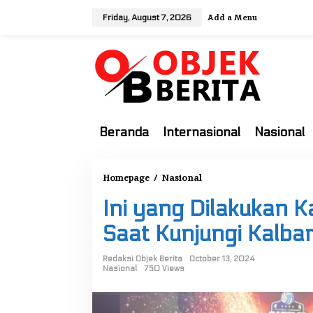
S
Add a Menu
Friday, August 7, 2026
k
i
p
t
o
c
o
Beranda
Internasional
Nasional
n
t
e
Homepage
/
Nasional
I
n
n
t
Ini yang Dilakukan K
i
y
Saat Kunjungi Kalba
a
n
Redaksi Objek Berita
October 13, 2024
Nasional
750 Views
g
D
i