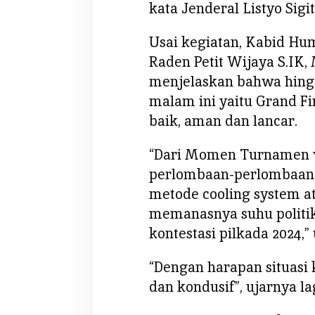
kata Jenderal Listyo Sigi
j
u
Usai kegiatan, Kabid Hu
n
Raden Petit Wijaya S.IK
g
i
menjelaskan bahwa hingg
K
malam ini yaitu Grand Fi
a
baik, aman dan lancar.
l
b
“Dari Momen Turnamen vo
a
perlombaan-perlombaan i
r
metode cooling system a
memanasnya suhu politik
kontestasi pilkada 2024,
“Dengan harapan situasi
dan kondusif”, ujarnya lag