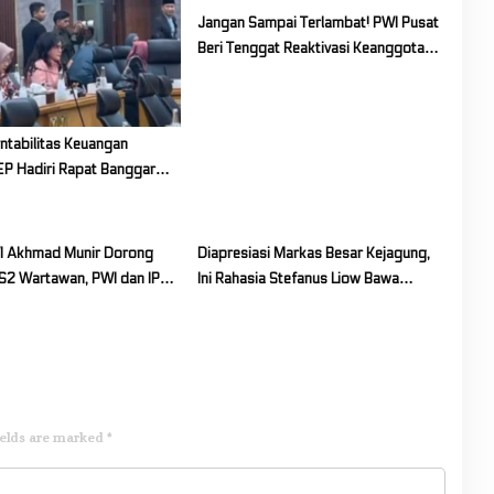
Jangan Sampai Terlambat! PWI Pusat
Beri Tenggat Reaktivasi Keanggotaan
Sampai 2026
ntabilitas Keuangan
EP Hadiri Rapat Banggar
has Pertanggungjawaban
25
I Akhmad Munir Dorong
Diapresiasi Markas Besar Kejagung,
S2 Wartawan, PWI dan IPB
Ini Rahasia Stefanus Liow Bawa
 Kerja Sama
ABPEDNAS Sulut Juara 1 Nasional
ields are marked
*