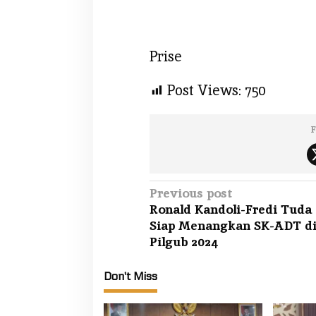
Prise
Post Views:
750
F
P
Previous post
Ronald Kandoli-Fredi Tuda
o
Siap Menangkan SK-ADT d
s
Pilgub 2024
t
n
Don't Miss
a
v