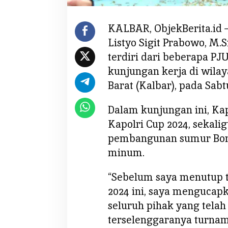
o
S
i
KALBAR, ObjekBerita.id – 
g
Listyo Sigit Prabowo, M.
i
terdiri dari beberapa P
t
kunjungan kerja di wila
P
Barat (Kalbar), pada Sabt
r
a
b
Dalam kunjungan ini, Ka
o
Kapolri Cup 2024, sekal
w
pembangunan sumur Bor da
o
minum.
S
a
“Sebelum saya menutup t
a
t
2024 ini, saya mengucap
K
seluruh pihak yang tela
u
terselenggaranya turname
n