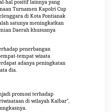
-hal positif lainnya yang
sanaan Turnamen Kapolri Cup
elenggara di Kota Pontianak
salah satunya meningkatkan
omian Daerah khususnya
terhadap penerbangan
tempat-tempat wisata
erdapat adanya peningkatan
ata dia.
njadi promosi terhadap
iwisataan di wilayah Kalbar”,
pungkasnya.