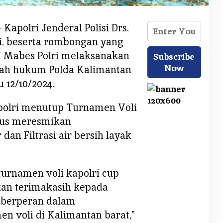
Kapolri Jenderal Polisi Drs.
Si. beserta rombongan yang
JU Mabes Polri melaksanakan
yah hukum Polda Kalimantan
u 12/10/2024.
polri menutup Turnamen Voli
igus meresmikan
n Filtrasi air bersih layak
urnamen voli kapolri cup
kan terimakasih kepada
h berperan dalam
n voli di Kalimantan barat,”