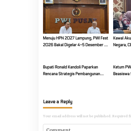
i
g
a
t
i
Menuju HPN 2027 Lampung, PWI Fest
Kawal Aku
2026 Bakal Digelar 4–5 Desember di
Negara, C
o
Jakarta
DPR RI Ba
n
APBN 20
Bupati Ronald Kandoli Paparkan
Ketum PW
Rencana Strategis Pembangunan
Beasiswa 
Kesehatan Mitra ke Kemenkes RI
Matangkan
Leave a Reply
Your email address will not be published.
Required f