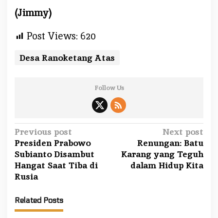
(Jimmy)
Post Views:
620
Desa Ranoketang Atas
Follow Us
P
Previous post
Next post
Presiden Prabowo
Renungan: Batu
o
Subianto Disambut
Karang yang Teguh
s
Hangat Saat Tiba di
dalam Hidup Kita
t
Rusia
n
a
Related Posts
v