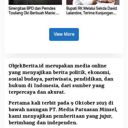
Sinergitas BPD dan Pemdes
Bupati RK Melalui Sekda David
Touliang Oki Berbuah Manis:
Lalandos, Terima Kunjungan
Musyawarah Desa Siapkan
DPRD Boelemo Bahas
Program Unggulan 2027
Mekanisme Pinjaman Daerah
View More
ObjekBerita.id
merupakan media online
yang menyajikan berita politik, ekonomi,
sosial budaya, pariwisata, pendidikan, dan
hukum di Indonesia, dari sumber yang
terpercaya dan akurat.
Pertama kali terbit pada 9 Oktober 2023 di
bawah naungan PT. Media Patuasan Minsel,
kami menyajikan pemberitaan yang jujur,
berimbang dan independen.