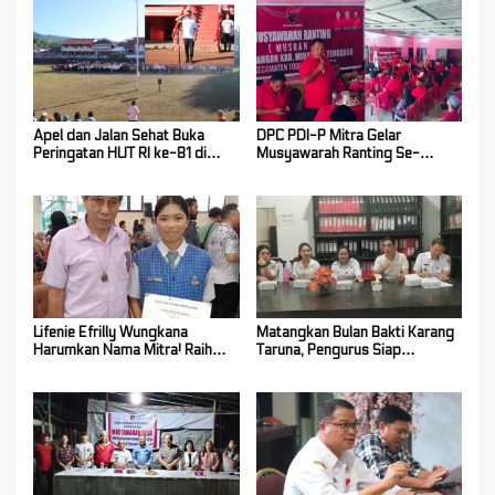
Apel dan Jalan Sehat Buka
DPC PDI-P Mitra Gelar
Peringatan HUT RI ke-81 di
Musyawarah Ranting Se-
Mitra! Wabup FT: Jaga
Kecamatan Touluaan Selatan
Persatuan dan Kesatuan
Lifenie Efrilly Wungkana
Matangkan Bulan Bakti Karang
Harumkan Nama Mitra! Raih
Taruna, Pengurus Siap
Juara 1 Cipta Lagu FLS3N
Berkarya Untuk Kabupaten
Tingkat Provinsi
Mitra