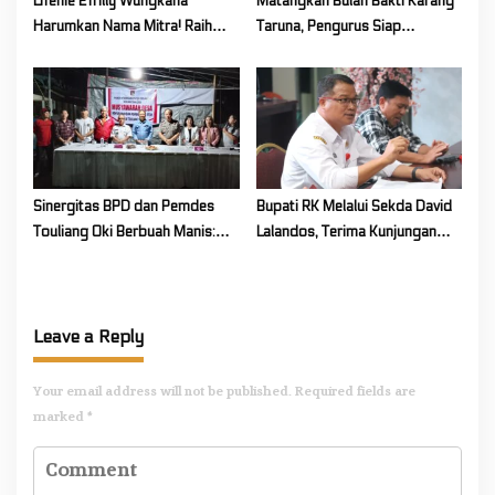
Lifenie Efrilly Wungkana
Matangkan Bulan Bakti Karang
Harumkan Nama Mitra! Raih
Taruna, Pengurus Siap
Juara 1 Cipta Lagu FLS3N
Berkarya Untuk Kabupaten
Tingkat Provinsi
Mitra
Sinergitas BPD dan Pemdes
Bupati RK Melalui Sekda David
Touliang Oki Berbuah Manis:
Lalandos, Terima Kunjungan
Musyawarah Desa Siapkan
DPRD Boelemo Bahas
Program Unggulan 2027
Mekanisme Pinjaman Daerah
Leave a Reply
Your email address will not be published.
Required fields are
marked
*