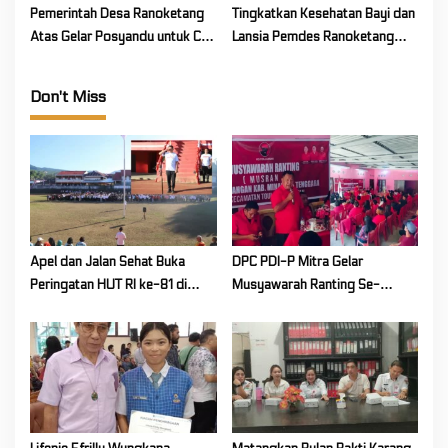
i
Pemerintah Desa Ranoketang
Tingkatkan Kesehatan Bayi dan
Atas Gelar Posyandu untuk Cek
Lansia Pemdes Ranoketang
g
Kesehatan Bayi, Balita, dan
Atas Gelar Posyandu
a
Lansia
Don't Miss
t
i
o
n
Apel dan Jalan Sehat Buka
DPC PDI-P Mitra Gelar
Peringatan HUT RI ke-81 di
Musyawarah Ranting Se-
Mitra! Wabup FT: Jaga
Kecamatan Touluaan Selatan
Persatuan dan Kesatuan