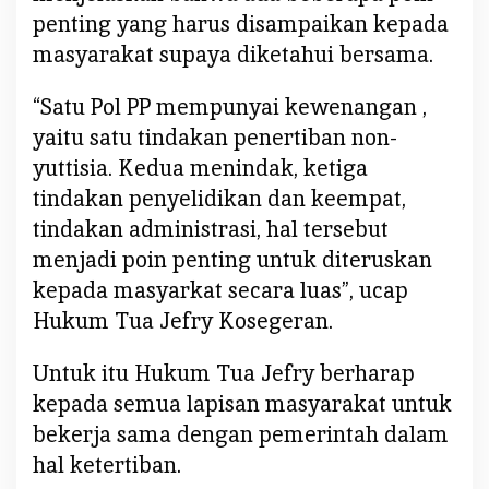
K
penting yang harus disampaikan kepada
o
masyarakat supaya diketahui bersama.
s
e
“Satu Pol PP mempunyai kewenangan ,
g
yaitu satu tindakan penertiban non-
e
yuttisia. Kedua menindak, ketiga
r
a
tindakan penyelidikan dan keempat,
n
tindakan administrasi, hal tersebut
menjadi poin penting untuk diteruskan
kepada masyarkat secara luas”, ucap
Hukum Tua Jefry Kosegeran.
Untuk itu Hukum Tua Jefry berharap
kepada semua lapisan masyarakat untuk
bekerja sama dengan pemerintah dalam
hal ketertiban.