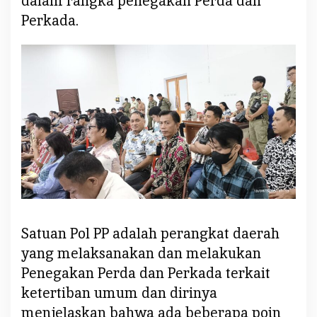
dalam rangka penegakan Perda dan
n
Perkada.
i
P
e
s
a
n
H
u
k
u
m
T
u
a
Satuan Pol PP adalah perangkat daerah
J
yang melaksanakan dan melakukan
e
Penegakan Perda dan Perkada terkait
f
ketertiban umum dan dirinya
r
menjelaskan bahwa ada beberapa poin
y