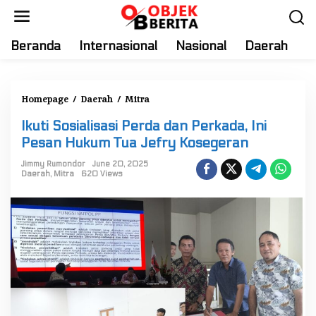
S
k
i
Beranda
Internasional
Nasional
Daerah
T
p
t
o
Homepage
/
Daerah
/
Mitra
I
c
k
o
Ikuti Sosialisasi Perda dan Perkada, Ini
u
n
Pesan Hukum Tua Jefry Kosegeran
t
t
i
Jimmy Rumondor
June 20, 2025
e
Daerah
,
Mitra
620 Views
S
n
o
t
s
i
a
l
i
s
a