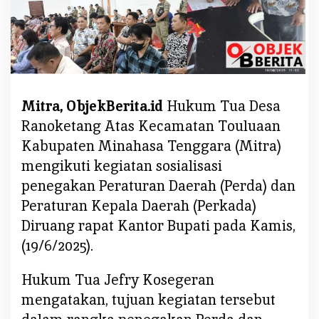
s
i
P
e
r
d
Mitra, ObjekBerita.id
Hukum Tua Desa
a
Ranoketang Atas Kecamatan Touluaan
d
a
Kabupaten Minahasa Tenggara (Mitra)
n
mengikuti kegiatan sosialisasi
P
penegakan Peraturan Daerah (Perda) dan
e
Peraturan Kepala Daerah (Perkada)
r
Diruang rapat Kantor Bupati pada Kamis,
k
a
(19/6/2025).
d
a
Hukum Tua Jefry Kosegeran
,
mengatakan, tujuan kegiatan tersebut
I