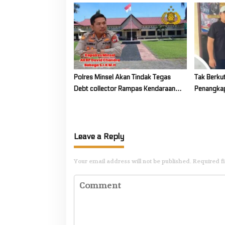
Polres Minsel Akan Tindak Tegas
Tak Berkut
Debt collector Rampas Kendaraan
Penangkap
Warga Di Jalan
Penganiay
oleh Resm
Leave a Reply
Your email address will not be published.
Required f