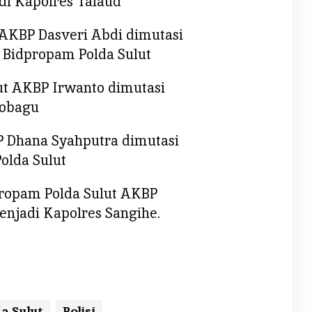
i Kapolres Talaud
AKBP Dasveri Abdi dimutasi
 Bidpropam Polda Sulut
lut AKBP Irwanto dimutasi
mobagu
P Dhana Syahputra dimutasi
olda Sulut
ropam Polda Sulut AKBP
enjadi Kapolres Sangihe.
da Sulut
Polisi