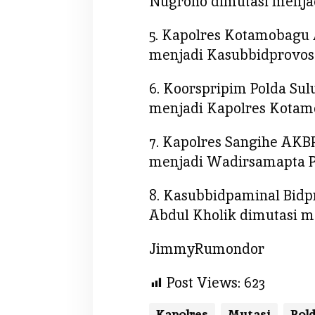
Nugroho dimutasi menjad
5. Kapolres Kotamobagu 
menjadi Kasubbidprovos
6. Koorspripim Polda Su
menjadi Kapolres Kota
7. Kapolres Sangihe AKB
menjadi Wadirsamapta P
8. Kasubbidpaminal Bidp
Abdul Kholik dimutasi m
JimmyRumondor
Post Views:
623
Kapolres
Mutasi
Pol