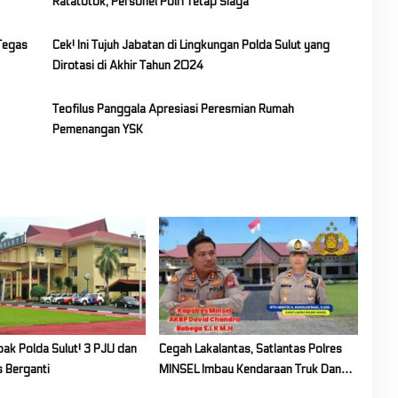
Ratatotok, Personel Polri Tetap Siaga
 Tegas
Cek! Ini Tujuh Jabatan di Lingkungan Polda Sulut yang
Dirotasi di Akhir Tahun 2024
Teofilus Panggala Apresiasi Peresmian Rumah
Pemenangan YSK
bak Polda Sulut! 3 PJU dan
Cegah Lakalantas, Satlantas Polres
s Berganti
MINSEL Imbau Kendaraan Truk Dan
Pick Up Harus Gunakan Penutup