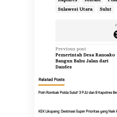
Sulawesi Utara
Sulut
F
P
Previous post
Pemerintah Desa Ranoako
o
Bangun Bahu Jalan dari
s
Dandes
t
n
Related Posts
a
v
Polri Rombak Polda Sulut! 3 PJU dan 8 Kapolres Be
i
g
KEK Likupang: Destinasi Super Prioritas yang Naik 
a