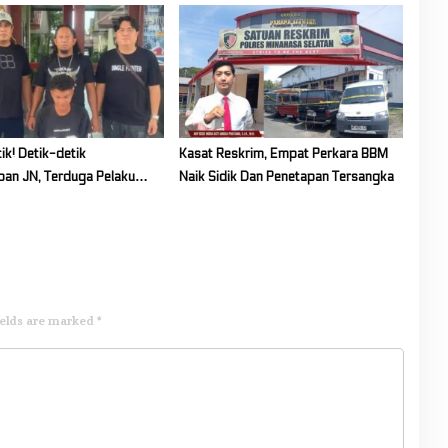
Muatan
ik! Detik-detik
Kasat Reskrim, Empat Perkara BBM
an JN, Terduga Pelaku
Naik Sidik Dan Penetapan Tersangka
aan di Alfamidi Pondang
ob Minsel
ields are marked
*