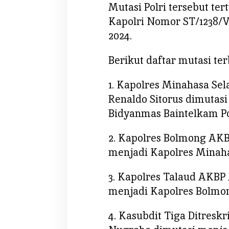
Mutasi Polri tersebut te
a
Kapolri Nomor ST/1238/VI
p
o
2024.
l
r
Berikut daftar mutasi ter
i
1. Kapolres Minahasa Sel
Renaldo Sitorus dimutas
Bidyanmas Baintelkam Po
2. Kapolres Bolmong AKB
menjadi Kapolres Minaha
3. Kapolres Talaud AKB
menjadi Kapolres Bolmo
4. Kasubdit Tiga Ditresk