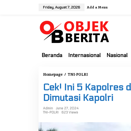
S
Add a Menu
Friday, August 7, 2026
k
i
p
t
o
c
o
Beranda
Internasional
Nasional
n
t
e
Homepage
/
TNI-POLRI
C
n
e
t
Cek! Ini 5 Kapolres 
k
!
Dimutasi Kapolri
I
n
Admin
June 27, 2024
TNI-POLRI
623 Views
i
5
K