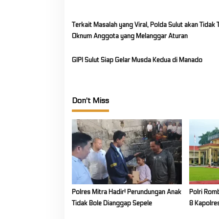
t
i
Terkait Masalah yang Viral, Polda Sulut akan Tidak
o
Oknum Anggota yang Melanggar Aturan
n
GIPI Sulut Siap Gelar Musda Kedua di Manado
Don't Miss
Polres Mitra Hadir! Perundungan Anak
Polri Rom
Tidak Bole Dianggap Sepele
8 Kapolre