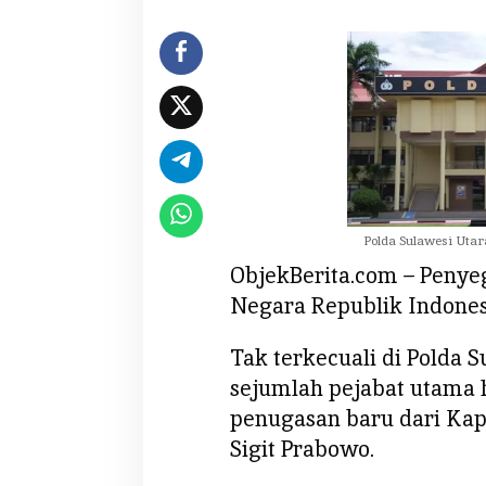
d
a
S
u
l
u
t
y
a
n
Polda Sulawesi Utar
g
ObjekBerita.com – Penyeg
D
Negara Republik Indonesi
i
m
u
Tak terkecuali di Polda S
t
sejumlah pejabat utama 
a
penugasan baru dari Kapol
s
Sigit Prabowo.
i
K