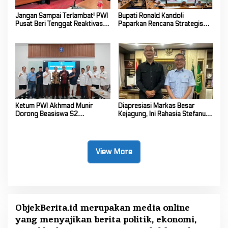
Jangan Sampai Terlambat! PWI
Bupati Ronald Kandoli
Pusat Beri Tenggat Reaktivasi
Paparkan Rencana Strategis
Keanggotaan Sampai 2026
Pembangunan Kesehatan Mitra
ke Kemenkes RI
Ketum PWI Akhmad Munir
Diapresiasi Markas Besar
Dorong Beasiswa S2
Kejagung, Ini Rahasia Stefanus
Wartawan, PWI dan IPB
Liow Bawa ABPEDNAS Sulut
Matangkan Kerja Sama
Juara 1 Nasional
View More
ObjekBerita.id
merupakan media online
yang menyajikan berita politik, ekonomi,