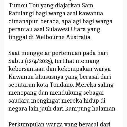
B
Tumou Tou yang diajarkan Sam
e
Ratulangi bagi warga asal kawanua
n
dimanapun berada, apalagi bagi warga
t
u
perantau asal Sulawesi Utara yang
k
tinggal di Melbourne Australia.
P
e
Saat menggelar pertemuan pada hari
r
Sabtu (12/4/2025), terlihat memang
k
u
kebersamaan dan kekompakan warga
m
Kawanua khususnya yang berasal dari
p
seputaran kota Tondano. Mereka saling
u
menopang dan mendukung sebagai
l
a
saudara mengingat mereka hidup di
n
negara lain jauh dari kampung halaman.
T
o
Perkumpulan warga yang berasal dari
n