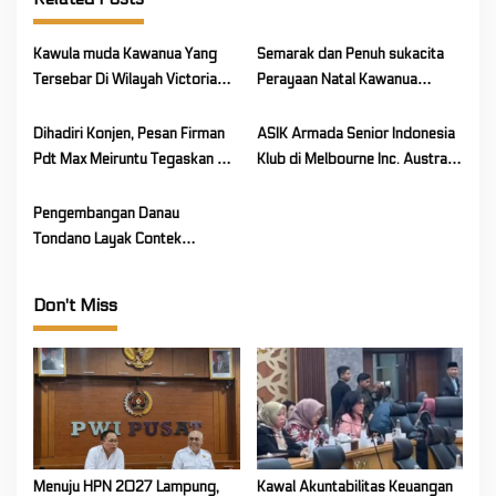
i
g
Kawula muda Kawanua Yang
Semarak dan Penuh sukacita
a
Tersebar Di Wilayah Victoria
Perayaan Natal Kawanua
t
Australia Kumpul Bersama
Melbourne Australia (KMA)
i
Rayakan Natal
Dihadiri Konjen, Pesan Firman
ASIK Armada Senior Indonesia
o
Pdt Max Meiruntu Tegaskan Hal
Klub di Melbourne Inc. Australia
Ini pada HUT ke-2 GPdI
Rayakan HUT Kemerdekaan RI
n
Emmanuel Ministry Australia
ke-80
Pengembangan Danau
Tondano Layak Contek
Dermaga Sederhana Di Albert
Park Melbourne Australia.
Don't Miss
Menuju HPN 2027 Lampung,
Kawal Akuntabilitas Keuangan