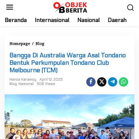
S
k
i
Beranda
Internasional
Nasional
Daerah
T
p
t
o
Homepage
/
Blog
B
c
a
o
Bangga Di Australia Warga Asal Tondano
n
n
Bentuk Perkumpulan Tondano Club
g
t
Melbourne (TCM)
g
e
a
Hence Karamoy
April 12, 2025
n
Blog
,
Nasional
506 Views
D
t
i
A
u
s
t
r
a