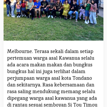
l
i
a
W
a
r
g
a
A
Melbourne. Terasa sekali dalam setiap
s
pertemuan warga asal Kawanua selalu
a
ada acara makan makan dan bungkus
l
T
bungkus hal ini juga terlihat dalam
o
perjumpaan warga asal kota Tondano
n
dan sekitarnya. Rasa kebersamaan dan
d
rasa saling mendukung memang selalu
a
n
dipegang warga asal kawanua yang ada
o
di rantau sesuai semboyan Si Tou Timou