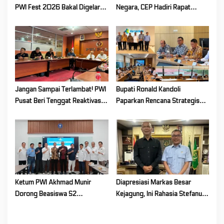
PWI Fest 2026 Bakal Digelar
Negara, CEP Hadiri Rapat
4–5 Desember di Jakarta
Banggar DPR RI Bahas
Pertanggungjawaban APBN
2025
Jangan Sampai Terlambat! PWI
Bupati Ronald Kandoli
Pusat Beri Tenggat Reaktivasi
Paparkan Rencana Strategis
Keanggotaan Sampai 2026
Pembangunan Kesehatan Mitra
ke Kemenkes RI
Ketum PWI Akhmad Munir
Diapresiasi Markas Besar
Dorong Beasiswa S2
Kejagung, Ini Rahasia Stefanus
Wartawan, PWI dan IPB
Liow Bawa ABPEDNAS Sulut
Matangkan Kerja Sama
Juara 1 Nasional