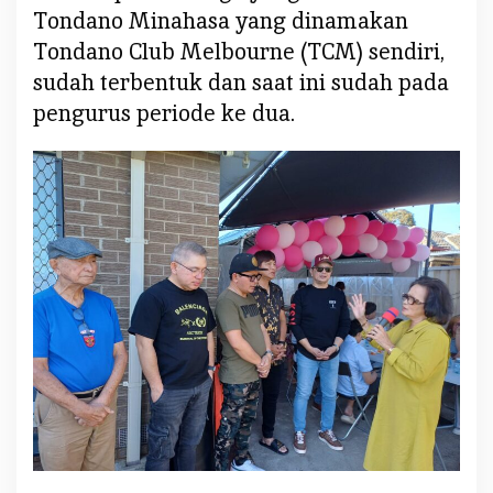
Tondano Minahasa yang dinamakan
d
a
Tondano Club Melbourne (TCM) sendiri,
n
sudah terbentuk dan saat ini sudah pada
o
pengurus periode ke dua.
C
l
u
b
M
e
l
b
o
u
r
n
e
(
T