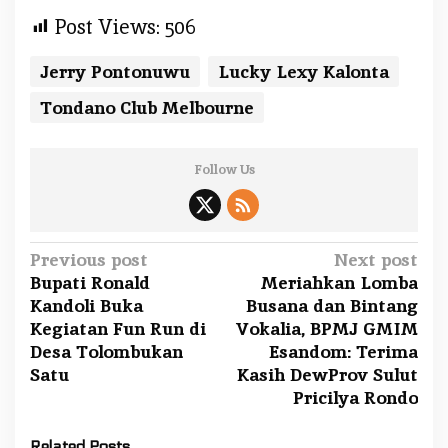
Post Views:
506
Jerry Pontonuwu
Lucky Lexy Kalonta
Tondano Club Melbourne
Follow Us
P
Previous post
Next post
Bupati Ronald
Meriahkan Lomba
o
Kandoli Buka
Busana dan Bintang
s
Kegiatan Fun Run di
Vokalia, BPMJ GMIM
t
Desa Tolombukan
Esandom: Terima
n
Satu
Kasih DewProv Sulut
a
Pricilya Rondo
v
Related Posts