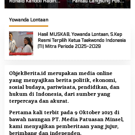
Ronald Kandoli Hadiri
Pantau Langsung Posko
Ibadah Syukur HUT ke-7
Tanggap Darurat Siaga
Jemaat GMIM Yordan
Karhutla di Gunung
Tombatu Tiga
Soputan
Yowanda Lontaan
Hasil MUSKAB, Yowanda Lontaan, S.Kep
Resmi Terpilih Ketua Taekwondo Indonesia
(TI) Mitra Periode 2025-2029
ObjekBerita.id
merupakan media online
yang menyajikan berita politik, ekonomi,
sosial budaya, pariwisata, pendidikan, dan
hukum di Indonesia, dari sumber yang
terpercaya dan akurat.
Pertama kali terbit pada 9 Oktober 2023 di
bawah naungan PT. Media Patuasan Minsel,
kami menyajikan pemberitaan yang jujur,
berimbang dan independen.