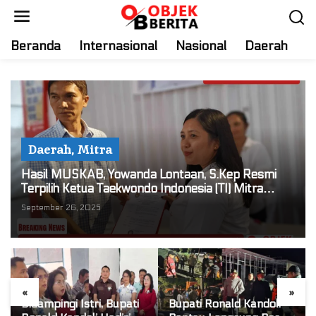
S
k
i
Beranda
Internasional
Nasional
Daerah
T
p
t
o
c
o
n
Daerah
,
Mitra
t
e
Hasil MUSKAB, Yowanda Lontaan, S.Kep Resmi
n
Terpilih Ketua Taekwondo Indonesia (TI) Mitra
t
Periode 2025-2029
September 26, 2025
«
»
Didampingi Istri, Bupati
Bupati Ronald Kandoli