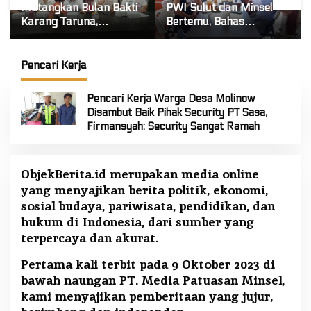
Matangkan Bulan Bakti
PWI Sulut dan Minsel
Karang Taruna,
Bertemu, Bahas
Pengurus Siap Berkarya
Penguatan Keanggotaan
Untuk Kabupaten Mitra
hingga Kualitas
Wartawan
Pencari Kerja
Pencari Kerja Warga Desa Molinow
Disambut Baik Pihak Security PT Sasa,
Firmansyah: Security Sangat Ramah
ObjekBerita.id
merupakan media online
yang menyajikan berita politik, ekonomi,
sosial budaya, pariwisata, pendidikan, dan
hukum di Indonesia, dari sumber yang
terpercaya dan akurat.
Pertama kali terbit pada 9 Oktober 2023 di
bawah naungan PT. Media Patuasan Minsel,
kami menyajikan pemberitaan yang jujur,