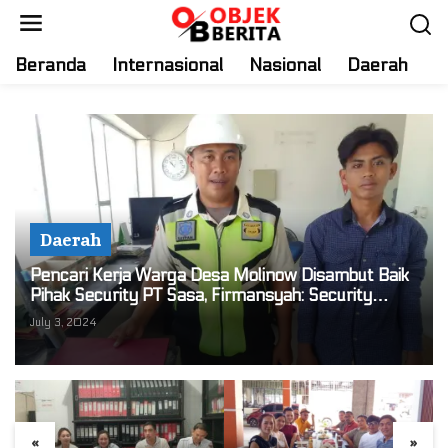
S
k
i
Beranda
Internasional
Nasional
Daerah
T
p
t
o
c
o
n
t
Daerah
e
n
Pencari Kerja Warga Desa Molinow Disambut Baik
t
Pihak Security PT Sasa, Firmansyah: Security
Sangat Ramah
July 3, 2024
«
»