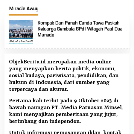
FT: Jaga Persatuan dan
Selatan
Kesatuan
Miracle Awuy
Kompak Dan Penuh Canda Tawa Paskah
Keluarga Gembala GPdI Wilayah Paal Dua
Manado
ObjekBerita.id
merupakan media online
yang menyajikan berita politik, ekonomi,
sosial budaya, pariwisata, pendidikan, dan
hukum di Indonesia, dari sumber yang
terpercaya dan akurat.
Pertama kali terbit pada 9 Oktober 2023 di
bawah naungan PT. Media Patuasan Minsel,
kami menyajikan pemberitaan yang jujur,
berimbang dan independen.
Untuk informasi pemasangan iklan, kontak