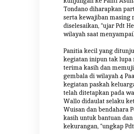
kunjungan ke Panti Asuh
Tondano diharapkan part
serta kewajiban masing 
diselesaikan, “ujar Pdt 
wilayah saat menyampa
Panitia kecil yang ditun
kegiatan inipun tak lu
terima kasih dan memuj
gembala di wilayah 4 Paa
kegiatan paskah keluarg
telah ditetapkan pada wa
Wallo didaulat selaku ke
Wuisan dan bendahara Pd
kasih untuk bantuan dan
kekurangan, “ungkap Pdt