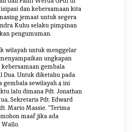
an dan Panti Werda GPdI di
isipasi dan kebersamaan kita
masing jemaat untuk segera
Hendra Kuhu selaku pimpinan
ikan pengumuman.
juk wilayah untuk menggelar
pa menyampaikan ungkapan
i kebersamaan gembala
l Dua. Untuk diketahu pada
a gembala sewilayah 4 ini
ktu lalu dimana Pdt. Jonathan
tua, Sekretaris Pdt. Edward
t. Mario Massie. “Terima
 mohon maaf jika ada
 Wallo.