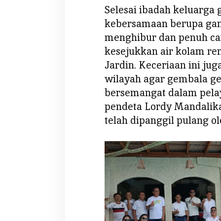
W
Selesai ibadah keluarga
i
kebersamaan berupa ga
l
menghibur dan penuh ca
a
kesejukkan air kolam re
y
Jardin. Keceriaan ini ju
a
h
wilayah agar gembala g
P
bersemangat dalam pel
a
pendeta Lordy Mandalika
a
telah dipanggil pulang ol
l
D
u
a
M
a
n
a
d