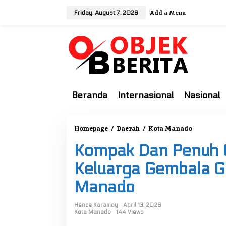
S
Add a Menu
Friday, August 7, 2026
k
i
p
t
o
c
o
Beranda
Internasional
Nasional
n
t
e
Homepage
/
Daerah
/
Kota Manado
K
n
o
t
Kompak Dan Penuh 
m
p
Keluarga Gembala G
a
Manado
k
D
Hence Karamoy
April 13, 2026
a
Kota Manado
144 Views
n