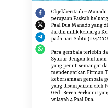
h
K
Objekberita.ib – Manado.
e
perayaan Paskah keluarg
l
u
Paal Dua Manado yang di
a
Jardin milik keluarga Ke
r
pada hari Sabtu (11/4/2026
g
a
G
Para gembala terlebih d
e
Syukur dengan lantunan
m
yang penuh semangat dan
b
mendengarkan Firman T
a
kebersamaan gembala ge
l
a
yang disampaikan oleh 
G
GPdI Berea Perkamil ya
P
wilayah 4 Paal Dua.
d
I