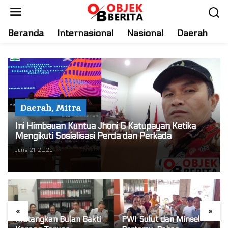
S
k
i
Beranda
Internasional
Nasional
Daerah
T
p
t
o
c
o
n
Daerah
,
Mitra
t
e
Ini Himbauan Kuntua Jhoni G Katupayan Ketika
n
Mengikuti Sosialisasi Perda dan Perkada
t
June 21, 2025
«
»
Matangkan Bulan Bakti
PWI Sulut dan Minsel