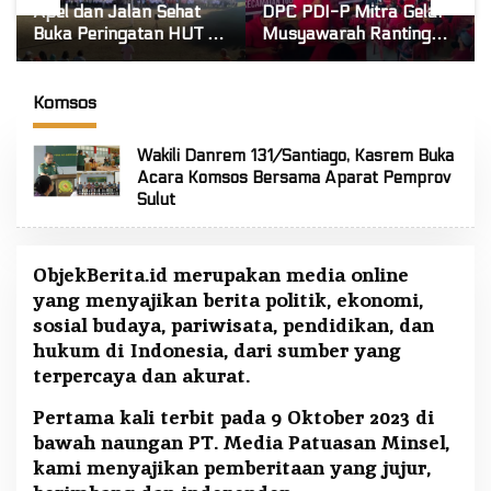
Apel dan Jalan Sehat
DPC PDI-P Mitra Gelar
Buka Peringatan HUT RI
Musyawarah Ranting
ke-81 di Mitra! Wabup
Se-Kecamatan Touluaan
FT: Jaga Persatuan dan
Selatan
Kesatuan
Komsos
Wakili Danrem 131/Santiago, Kasrem Buka
Acara Komsos Bersama Aparat Pemprov
Sulut
ObjekBerita.id
merupakan media online
yang menyajikan berita politik, ekonomi,
sosial budaya, pariwisata, pendidikan, dan
hukum di Indonesia, dari sumber yang
terpercaya dan akurat.
Pertama kali terbit pada 9 Oktober 2023 di
bawah naungan PT. Media Patuasan Minsel,
kami menyajikan pemberitaan yang jujur,