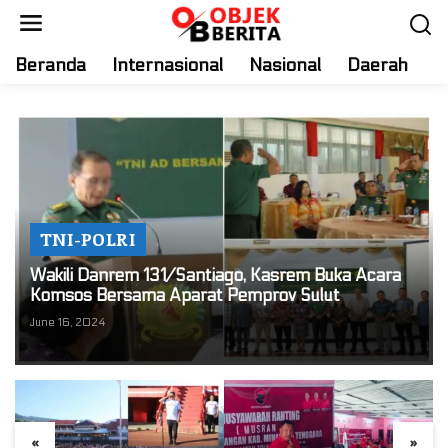
S
k
i
Beranda
Internasional
Nasional
Daerah
T
p
t
o
c
o
n
t
TNI-POLRI
e
n
Wakili Danrem 131/Santiago, Kasrem Buka Acara
t
Komsos Bersama Aparat Pemprov Sulut
June 16, 2024
«
»