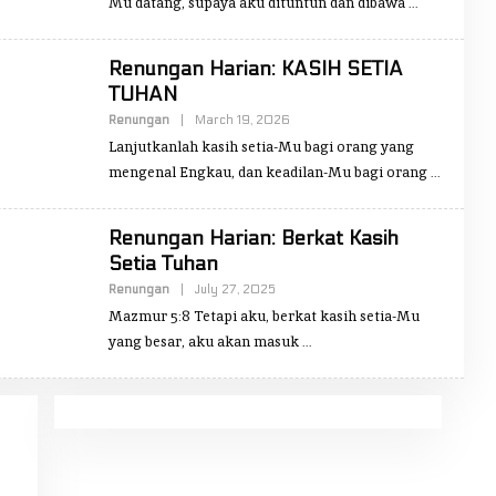
Mu datang, supaya aku dituntun dan dibawa
D
A
K
S
Renungan Harian: KASIH SETIA
I
TUHAN
O
B
Renungan
|
March 19, 2026
B
J
Y
E
Lanjutkanlah kasih setia-Mu bagi orang yang
R
K
E
B
mengenal Engkau, dan keadilan-Mu bagi orang
D
E
A
R
K
I
S
T
Renungan Harian: Berkat Kasih
I
A
Setia Tuhan
O
B
Renungan
|
July 27, 2025
B
J
Y
E
Mazmur 5:8 Tetapi aku, berkat kasih setia-Mu
R
K
E
B
yang besar, aku akan masuk
D
E
A
R
K
I
S
T
I
A
O
B
J
E
K