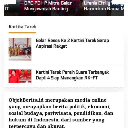
DPC PDI-P Mitra Gelar
Lifenie Efrilly Wungkana
Musyawarah Ranting
Harumkan Nama Mitra!
Se-Kecamatan Touluaan
Raih Juara 1 Cipta Lagu
Selatan
FLS3N Tingkat Provinsi
Kartika Tarek
Gelar Reses Ke 2 Kartini Tarek Serap
Aspirasi Rakyat
Kartini Tarek Peraih Suara Terbanyak
Dapil 4 Siap Menangkan RK-FT
ObjekBerita.id
merupakan media online
yang menyajikan berita politik, ekonomi,
sosial budaya, pariwisata, pendidikan, dan
hukum di Indonesia, dari sumber yang
terpercaya dan akurat.