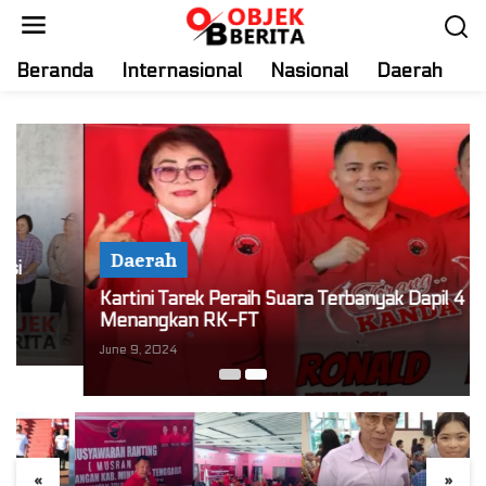
S
k
i
Beranda
Internasional
Nasional
Daerah
T
p
t
o
c
o
n
t
Daerah
e
n
Kartini Tarek Peraih Suara Terbanyak Dapil 4 Siap
t
Menangkan RK-FT
June 9, 2024
«
»