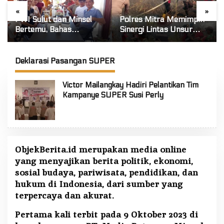
«
»
PWI Sulut dan Minsel
Polres Mitra Memimpin
Bertemu, Bahas
Sinergi Lintas Unsur
Penguatan Keanggotaan
Padukan Tenaga Tangani
hingga Kualitas
Karhutla Kawasan
Wartawan
Gunung Soputan
Deklarasi Pasangan SUPER
Victor Mailangkay Hadiri Pelantikan Tim
Kampanye SUPER Susi Perly
ObjekBerita.id
merupakan media online
yang menyajikan berita politik, ekonomi,
sosial budaya, pariwisata, pendidikan, dan
hukum di Indonesia, dari sumber yang
terpercaya dan akurat.
Pertama kali terbit pada 9 Oktober 2023 di