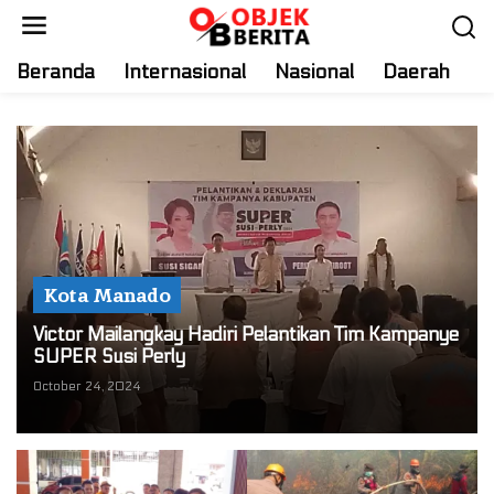
S
k
i
Beranda
Internasional
Nasional
Daerah
T
p
t
o
c
o
n
t
e
n
Kota Manado
t
Victor Mailangkay Hadiri Pelantikan Tim Kampanye
SUPER Susi Perly
October 24, 2024