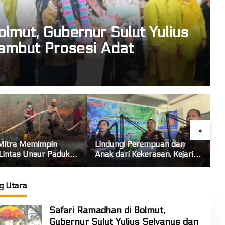
lmut, Gubernur Sulut Yulius
sambut Prosesi Adat
»
ngi Perempuan dan
Anggota DPRD Sulut Remly
ari Kekerasan, Kejari
Kandoli Tampung Aspirasi
d Turun Tangan Lewat
Rakyat di Reses Ke-2 Tahun
a Menyapa”
2026
g Utara
Safari Ramadhan di Bolmut,
Gubernur Sulut Yulius Selvanus dan