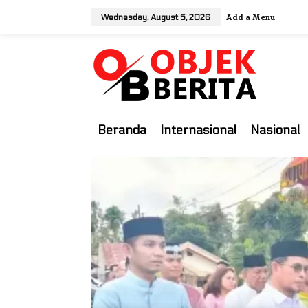
S
Add a Menu
Wednesday, August 5, 2026
k
i
p
t
o
c
o
Beranda
Internasional
Nasional
n
t
e
n
t