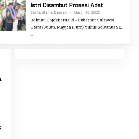
Istri Disambut Prosesi Adat
Berita Utama
,
Daerah
|
March 14, 2025
B
Y
Bolmut, ObjekBerita.id – Gubernur Sulawesi
R
E
Utara (Sulut), Mayjen (Purn) Yulius Selvanus SE,
D
A
K
S
I
O
B
J
E
K
B
m
E
R
I
T
A
r
n
g