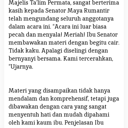
Majelis Ta’lim Permata, sangat berterima
a
s
kasih kepada Senator Maya Rumantir
a
telah mengundang seluruh anggotanya
M
dalam acara ini. “Acara ini luar biasa
a
pecah dan menyala! Meriah! Ibu Senator
n
a
membawakan materi dengan begitu cair.
d
Tidak kaku. Apalagi diselingi dengan
o
bernyanyi bersama. Kami tercerahkan,
,
“Ujarnya.
I
k
u
t
Materi yang disampaikan tidak hanya
J
mendalam dan komprehensif, tetapi juga
e
dibawakan dengan cara yang sangat
l
a
menyentuh hati dan mudah dipahami
s
oleh kami kaum ibu. Penjelasan Ibu
k