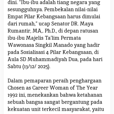
dini. “Ibu-ibu adalah tiang negara yang
a
sesungguhnya. Pembekalan nilai-nilai
n
Empat Pilar Kebangsaan harus dimulai
t
i
dari rumah,” ucap Senator DR. Maya
r
Rumantir, MA,. Ph.D., di depan ratusan
G
ibu-ibu Majelis Ta’lim Permata
e
Wawonasa Singkil Manado yang hadir
l
a
pada Sosialisasi 4 Pilar Kebangsaan, di
r
Aula SD Muhammadiyah Dua, pada hari
S
Sabtu (13/12/ 2025).
o
s
Dalam pemaparan peraih penghargaan
i
a
Chosen as Career Woman of The Year
l
1992 ini, menekankan bahwa ketahanan
i
sebuah bangsa sangat bergantung pada
s
kekuatan unit terkecil masyarakat, yaitu
a