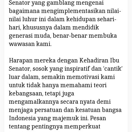
Senator yang gamblang mengenai
a
bagaimana mengimplementasikan nilai-
n
nilai luhur ini dalam kehidupan sehari-
I
b
hari, khususnya dalam mendidik
u
generasi muda, benar-benar membuka
S
wawasan kami.
e
b
Harapan mereka dengan Kehadiran Ibu
a
g
Senator, sosok yang inspiratif dan ‘cantik’
a
luar dalam, semakin memotivasi kami
i
untuk tidak hanya memahami teori
T
kebangsaan, tetapi juga
i
a
mengamalkannya secara nyata demi
n
menjaga persatuan dan kesatuan bangsa
g
Indonesia yang majemuk ini. Pesan
N
tentang pentingnya memperkuat
e