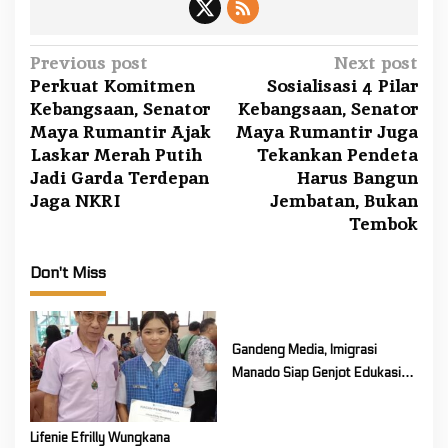
P
Previous post
Next post
Perkuat Komitmen
Sosialisasi 4 Pilar
o
Kebangsaan, Senator
Kebangsaan, Senator
s
Maya Rumantir Ajak
Maya Rumantir Juga
t
Laskar Merah Putih
Tekankan Pendeta
n
Jadi Garda Terdepan
Harus Bangun
a
Jaga NKRI
Jembatan, Bukan
Tembok
v
i
Don't Miss
g
a
t
Gandeng Media, Imigrasi
i
Manado Siap Genjot Edukasi
o
Layanan Publik Bareng PWI
Sulut
n
Lifenie Efrilly Wungkana