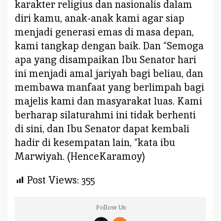
karakter religius dan nasionalis dalam
g
a
diri kamu, anak-anak kami agar siap
r
menjadi generasi emas di masa depan,
a
kami tangkap dengan baik. Dan “Semoga
&
apa yang disampaikan Ibu Senator hari
B
a
ini menjadi amal jariyah bagi beliau, dan
n
membawa manfaat yang berlimpah bagi
g
majelis kami dan masyarakat luas. Kami
s
berharap silaturahmi ini tidak berhenti
a
di sini, dan Ibu Senator dapat kembali
hadir di kesempatan lain, “kata ibu
Marwiyah. (HenceKaramoy)
Post Views:
355
Follow Us