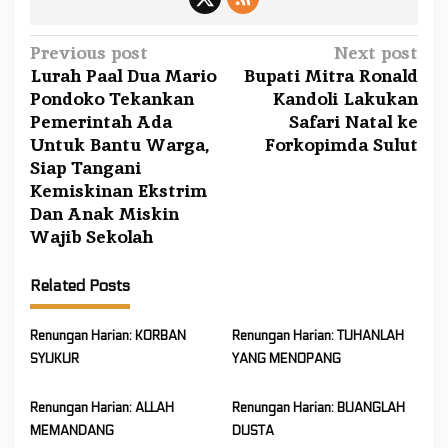
P
Previous post
Next post
Lurah Paal Dua Mario
Bupati Mitra Ronald
o
Pondoko Tekankan
Kandoli Lakukan
s
Pemerintah Ada
Safari Natal ke
t
Untuk Bantu Warga,
Forkopimda Sulut
n
Siap Tangani
a
Kemiskinan Ekstrim
Dan Anak Miskin
v
Wajib Sekolah
i
g
Related Posts
a
t
Renungan Harian: KORBAN
Renungan Harian: TUHANLAH
i
SYUKUR
YANG MENOPANG
o
Renungan Harian: ALLAH
Renungan Harian: BUANGLAH
n
MEMANDANG
DUSTA