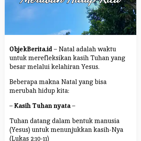
:
N
a
t
a
l
ObjekBerita.id
– Natal adalah waktu
M
e
untuk merefleksikan kasih Tuhan yang
r
besar melalui kelahiran Yesus.
u
b
Beberapa makna Natal yang bisa
a
merubah hidup kita:
h
H
–
Kasih Tuhan nyata
–
i
d
Tuhan datang dalam bentuk manusia
u
p
(Yesus) untuk menunjukkan kasih-Nya
K
(Lukas 2:10-11)