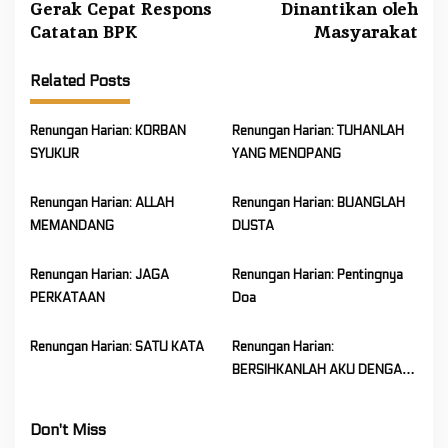
t
Gerak Cepat Respons
Dinantikan oleh
n
Catatan BPK
Masyarakat
a
v
Related Posts
i
Renungan Harian: KORBAN
Renungan Harian: TUHANLAH
g
SYUKUR
YANG MENOPANG
a
t
Renungan Harian: ALLAH
Renungan Harian: BUANGLAH
i
MEMANDANG
DUSTA
o
n
Renungan Harian: JAGA
Renungan Harian: Pentingnya
PERKATAAN
Doa
Renungan Harian: SATU KATA
Renungan Harian:
BERSIHKANLAH AKU DENGAN
HISOP
Don't Miss