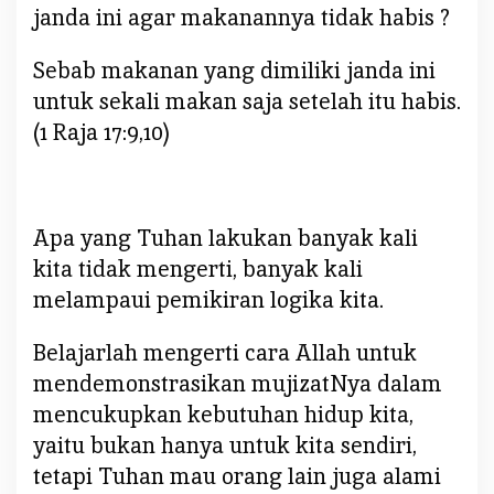
E
janda ini agar makanannya tidak habis ?
N
C
Sebab makanan yang dimiliki janda ini
U
untuk sekali makan saja setelah itu habis.
K
(1 Raja 17:9,10)
U
P
K
A
N
Apa yang Tuhan lakukan banyak kali
K
kita tidak mengerti, banyak kali
E
melampaui pemikiran logika kita.
B
U
Belajarlah mengerti cara Allah untuk
T
mendemonstrasikan mujizatNya dalam
U
mencukupkan kebutuhan hidup kita,
H
A
yaitu bukan hanya untuk kita sendiri,
N
tetapi Tuhan mau orang lain juga alami
K