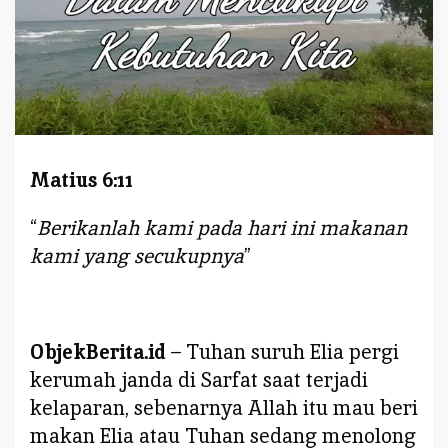
:
M
U
J
I
Z
A
Matius 6:11
T
T
U
“
Berikanlah kami pada hari ini makanan
H
kami yang secukupnya
”
A
N
D
A
ObjekBerita.id
– Tuhan suruh Elia pergi
L
kerumah janda di Sarfat saat terjadi
A
kelaparan, sebenarnya Allah itu mau beri
M
M
makan Elia atau Tuhan sedang menolong