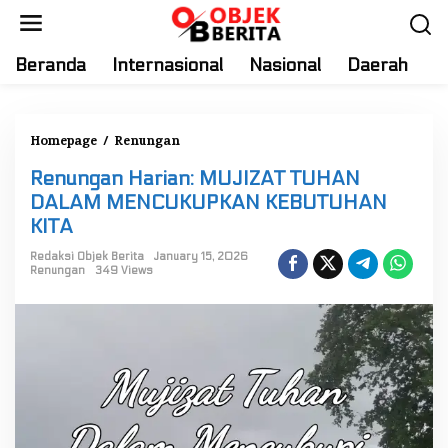
S
k
i
Beranda
Internasional
Nasional
Daerah
T
p
t
o
Homepage
/
Renungan
R
c
e
o
Renungan Harian: MUJIZAT TUHAN
n
n
DALAM MENCUKUPKAN KEBUTUHAN
u
t
KITA
n
e
g
Redaksi Objek Berita
January 15, 2026
n
Renungan
349 Views
a
t
n
H
a
r
i
a
n