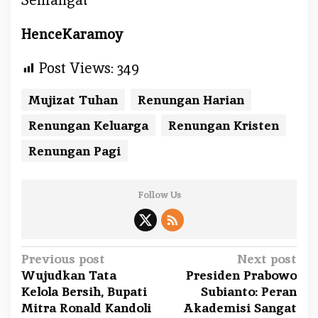
HenceKaramoy
Post Views:
349
Mujizat Tuhan
Renungan Harian
Renungan Keluarga
Renungan Kristen
Renungan Pagi
Follow Us
P
Previous post
Next post
Wujudkan Tata
Presiden Prabowo
o
Kelola Bersih, Bupati
Subianto: Peran
s
Mitra Ronald Kandoli
Akademisi Sangat