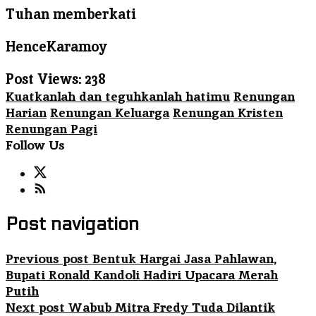
Tuhan memberkati
HenceKaramoy
Post Views:
238
Kuatkanlah dan teguhkanlah hatimu
Renungan
Harian
Renungan Keluarga
Renungan Kristen
Renungan Pagi
Follow Us
Post navigation
Previous post
Bentuk Hargai Jasa Pahlawan,
Bupati Ronald Kandoli Hadiri Upacara Merah
Putih
Next post
Wabub Mitra Fredy Tuda Dilantik