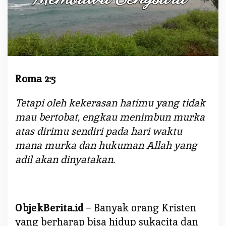
:
D
O
S
A
M
Roma 2:5
E
M
B
Tetapi oleh kekerasan hatimu yang tidak
A
mau bertobat, engkau menimbun murka
W
atas dirimu sendiri pada hari waktu
A
mana murka dan hukuman Allah yang
S
adil akan dinyatakan.
E
N
G
S
A
ObjekBerita.id
– Banyak orang Kristen
R
yang berharap bisa hidup sukacita dan