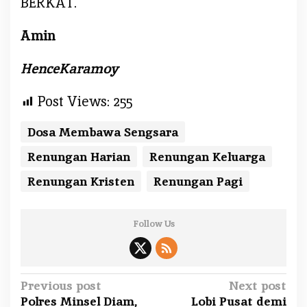
BERKAT.
Amin
HenceKaramoy
Post Views:
255
Dosa Membawa Sengsara
Renungan Harian
Renungan Keluarga
Renungan Kristen
Renungan Pagi
Follow Us
P
Previous post
Next post
Polres Minsel Diam,
Lobi Pusat demi
o