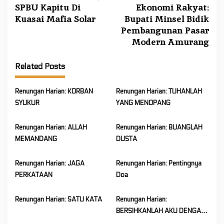
SPBU Kapitu Di
Ekonomi Rakyat:
s
Kuasai Mafia Solar
Bupati Minsel Bidik
t
Pembangunan Pasar
n
Modern Amurang
a
v
Related Posts
i
Renungan Harian: KORBAN
Renungan Harian: TUHANLAH
g
SYUKUR
YANG MENOPANG
a
t
Renungan Harian: ALLAH
Renungan Harian: BUANGLAH
i
MEMANDANG
DUSTA
o
n
Renungan Harian: JAGA
Renungan Harian: Pentingnya
PERKATAAN
Doa
Renungan Harian: SATU KATA
Renungan Harian:
BERSIHKANLAH AKU DENGAN
HISOP