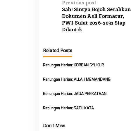
P
Previous post
Sah! Sintya Bojoh Serahkan
o
Dokumen Asli Formatur,
s
PWI Sulut 2026-2031 Siap
t
Dilantik
n
a
Related Posts
v
i
Renungan Harian: KORBAN SYUKUR
g
a
Renungan Harian: ALLAH MEMANDANG
t
i
Renungan Harian: JAGA PERKATAAN
o
n
Renungan Harian: SATU KATA
Don't Miss