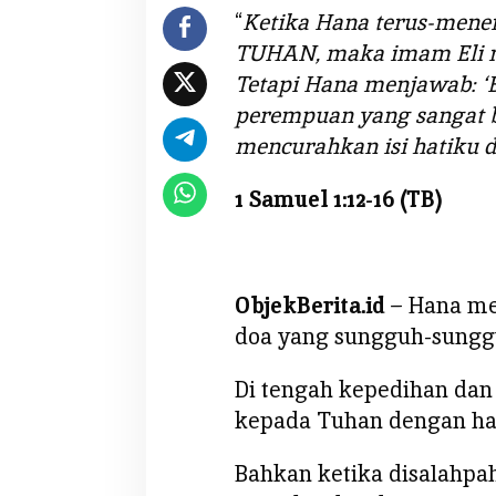
A
“
Ketika Hana terus-mene
R
TUHAN, maka imam Eli 
I
Tetapi Hana menjawab: ‘B
H
A
perempuan yang sangat b
T
mencurahkan isi hatiku
I
1 Samuel 1:12-16 (TB)
ObjekBerita.id
– Hana me
doa yang sungguh-sungg
Di tengah kepedihan dan
kepada Tuhan dengan hat
Bahkan ketika disalahpa