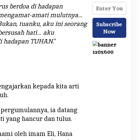
rus berdoa di hadapan
mengamat-amati mulutnya…
ukan, tuanku, aku ini seorang
ersusah hati… aku
 di hadapan TUHAN
.”
ngajarkan kepada kita arti
uh.
 pergumulannya, ia datang
i yang hancur dan tulus.
hami oleh imam Eli, Hana