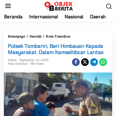
S
k
i
Beranda
Internasional
Nasional
Daerah
T
p
t
o
Homepage
/
Daerah
/
Kota Tomohon
P
c
o
o
Polsek Tombariri, Beri Himbauan Kepada
l
n
Masyarakat, Dalam Kamseltibcar Lantas
s
t
e
Admin
September 24, 2025
e
Kota Tomohon
181 Views
k
n
T
t
o
m
b
a
r
i
r