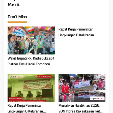
v
Merit
i
g
Don't Miss
a
t
Rapat Kerja Pemerintah
i
Lingkungan 6 Kelurahan
Kakaskasen Tiga Bahas
o
Persiapan Lanjutan Program
n
Kerja Tahun 2026
Wakili Bupati RK, Kadisdukcapil
Piether Owu Hadiri Tomohon
International Flower Festival
2026
Rapat Kerja Pemerintah
Meriahkan Hardiknas 2026,
Lingkungan 6 Kelurahan
SDN Inpres Kakaskasen Ikut