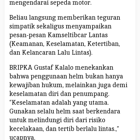
a
mengendarai sepeda motor.
M
a
Beliau langsung memberikan teguran
s
simpatik sekaligus menyampaikan
y
pesan-pesan Kamseltibcar Lantas
a
(Keamanan, Keselamatan, Ketertiban,
r
dan Kelancaran Lalu Lintas).
a
k
a
BRIPKA Gustaf Kalalo menekankan
t
bahwa penggunaan helm bukan hanya
,
kewajiban hukum, melainkan juga demi
D
keselamatan diri dan penumpang.
a
“Keselamatan adalah yang utama.
l
a
Gunakan selalu helm saat berkendara
m
untuk melindungi diri dari risiko
K
kecelakaan, dan tertib berlalu lintas.,”
a
ucapnya.
m