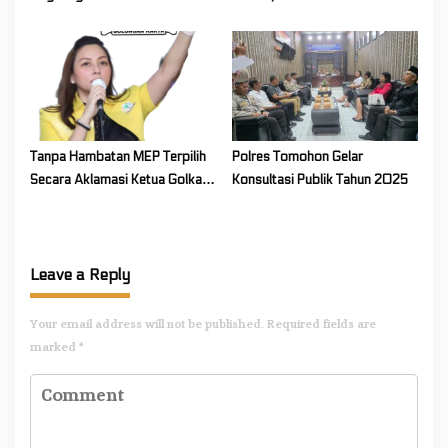
Kakaskasen Tiga Bahas
Pawai Pendidikan
Persiapan Lanjutan Program
Kerja Tahun 2026
Tanpa Hambatan MEP Terpilih
Polres Tomohon Gelar
Secara Aklamasi Ketua Golkar
Konsultasi Publik Tahun 2025
Sulut
Leave a Reply
Your email address will not be published.
Required fields are
marked
*