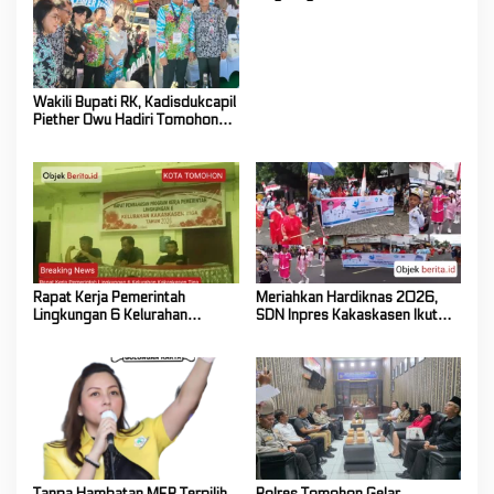
Kakaskasen Tiga Bahas
Persiapan Lanjutan Program
Kerja Tahun 2026
Wakili Bupati RK, Kadisdukcapil
Piether Owu Hadiri Tomohon
International Flower Festival
2026
Rapat Kerja Pemerintah
Meriahkan Hardiknas 2026,
Lingkungan 6 Kelurahan
SDN Inpres Kakaskasen Ikut
Kakaskasen Tiga Bahas
Pawai Pendidikan
Persiapan Lanjutan Program
Kerja Tahun 2026