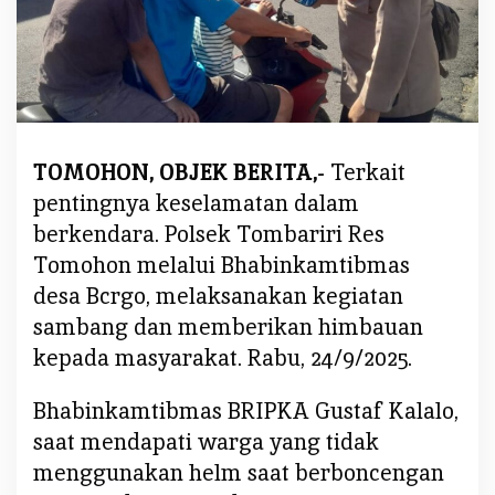
i
,
B
e
r
i
TOMOHON, OBJEK BERITA,-
Terkait
H
i
pentingnya keselamatan dalam
m
berkendara. Polsek Tombariri Res
b
Tomohon melalui Bhabinkamtibmas
a
desa Bcrgo, melaksanakan kegiatan
u
a
sambang dan memberikan himbauan
n
kepada masyarakat. Rabu, 24/9/2025.
K
e
Bhabinkamtibmas BRIPKA Gustaf Kalalo,
p
saat mendapati warga yang tidak
a
menggunakan helm saat berboncengan
d