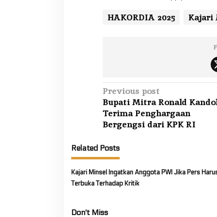
HAKORDIA 2025
Kajari
F
P
Previous post
Bupati Mitra Ronald Kandol
o
Terima Penghargaan
s
Bergengsi dari KPK RI
t
n
Related Posts
a
v
Kajari Minsel Ingatkan Anggota PWI Jika Pers Haru
i
Terbuka Terhadap Kritik
g
a
Don't Miss