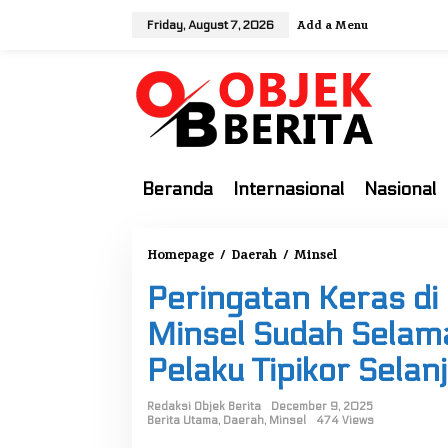
S
Add a Menu
Friday, August 7, 2026
k
i
p
t
o
c
o
Beranda
Internasional
Nasional
n
t
e
Homepage
/
Daerah
/
Minsel
P
n
e
t
Peringatan Keras d
r
i
Minsel Sudah Selama
n
Pelaku Tipikor Selan
g
a
Redaksi Objek Berita
December 9, 2025
t
Berita Utama
,
Daerah
,
Minsel
474 Views
a