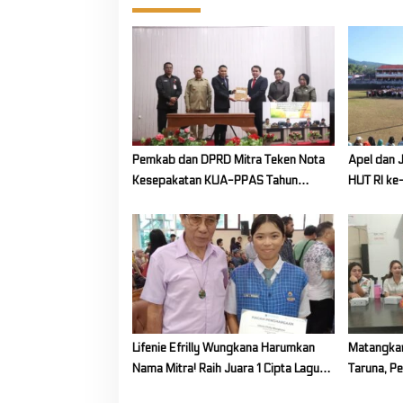
t
i
o
n
Pemkab dan DPRD Mitra Teken Nota
Apel dan 
Kesepakatan KUA-PPAS Tahun
HUT RI ke-
Anggaran 2027
Persatuan
Lifenie Efrilly Wungkana Harumkan
Matangkan
Nama Mitra! Raih Juara 1 Cipta Lagu
Taruna, P
FLS3N Tingkat Provinsi
Untuk Kab