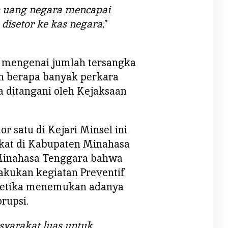
n uang negara mencapai
h disetor ke kas negara
,”
ik mengenai jumlah tersangka
an berapa banyak perkara
a ditangani oleh Kejaksaan
r satu di Kejari Minsel ini
kat di Kabupaten Minahasa
Minahasa Tenggara bahwa
akukan kegiatan Preventif
etika menemukan adanya
rupsi.
yarakat luas untuk