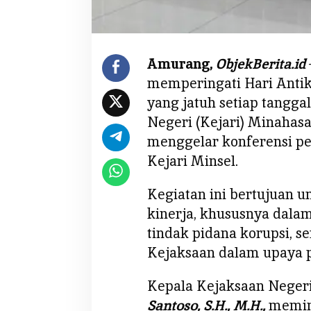
5
:
K
e
Amurang,
ObjekBerita.id
j
memperingati Hari Anti
a
r
yang jatuh setiap tangga
i
Negeri (Kejari) Minahasa 
M
menggelar konferensi per
i
Kejari Minsel.
n
s
Kegiatan ini bertujuan 
e
l
kinerja, khususnya dala
S
tindak pidana korupsi, 
u
Kejaksaan dalam upaya 
d
a
Kepala Kejaksaan Negeri
h
Santoso, S.H., M.H.,
memim
S