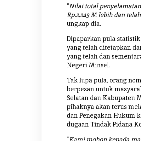
a
“
Nilai total penyelamata
p
Rp.2,243 M lebih dan tela
S
ungkap dia.
i
k
Dipaparkan pula statist
a
t
yang telah ditetapkan d
P
yang telah dan sementar
e
Negeri Minsel.
l
a
Tak lupa pula, orang nomo
k
berpesan untuk masyara
u
T
Selatan dan Kabupaten 
i
pihaknya akan terus mel
p
dan Penegakan Hukum k
i
dugaan Tindak Pidana Ko
k
o
“
Kami mohon kepada mas
r