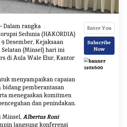
– Dalam rangka
korupsi Sedunia (HAKORDIA)
l 9 Desember, Kejaksaan
Selatan (Minsel) hari ini
s di Aula Wale Elur, Kantor
untuk menyampaikan capaian
m bidang pemberantasan
serta menegaskan komitmen
pencegahan dan penindakan.
 Minsel,
Albertus Roni
pin langsung konferensi