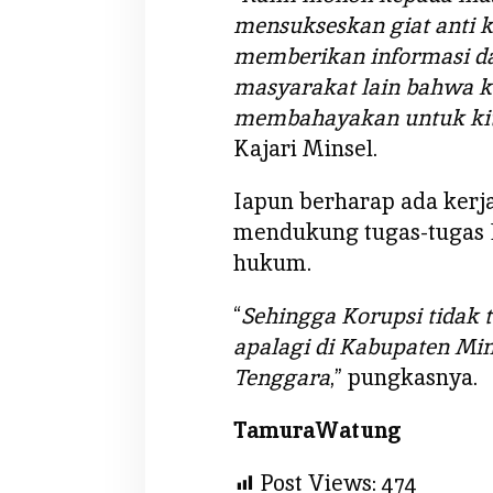
S
mensukseskan giat anti k
e
memberikan informasi d
l
masyarakat lain bahwa ko
a
membahayakan untuk kita
n
Kajari Minsel.
j
u
t
Iapun berharap ada kerj
n
mendukung tugas-tugas 
y
hukum.
a
“
Sehingga Korupsi tidak te
apalagi di Kabupaten Mi
Tenggara
,” pungkasnya.
TamuraWatung
Post Views:
474