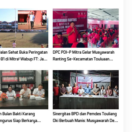
Jalan Sehat Buka Peringatan
DPC PDI-P Mitra Gelar Musyawarah
81 di Mitra! Wabup FT: Jaga
Ranting Se-Kecamatan Touluaan
 dan Kesatuan
Selatan
 Bulan Bakti Karang
Sinergitas BPD dan Pemdes Touliang
engurus Siap Berkarya
Oki Berbuah Manis: Musyawarah Desa
upaten Mitra
Siapkan Program Unggulan 2027