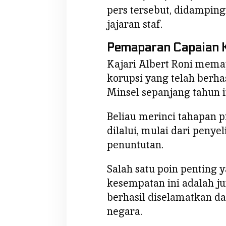
e
pers tersebut, didamping
l
jajaran staf.
a
m
Pemaparan Capaian K
a
Kajari Albert Roni mema
t
korupsi yang telah berhas
k
a
Minsel sepanjang tahun i
n
R
Beliau merinci tahapan 
p
dilalui, mulai dari penye
2
penuntutan.
,
2
Salah satu poin penting 
4
kesempatan ini adalah j
M
!
berhasil diselamatkan d
S
negara.
i