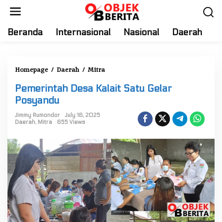
S
k
i
Beranda
Internasional
Nasional
Daerah
T
p
t
o
Homepage
/
Daerah
/
Mitra
P
c
e
o
Pemerintah Desa Kalait Satu Gelar
m
n
Posyandu
e
t
r
Jimmy Rumondor
July 16, 2025
e
Daerah
,
Mitra
655 Views
i
n
n
t
t
a
h
D
e
s
a