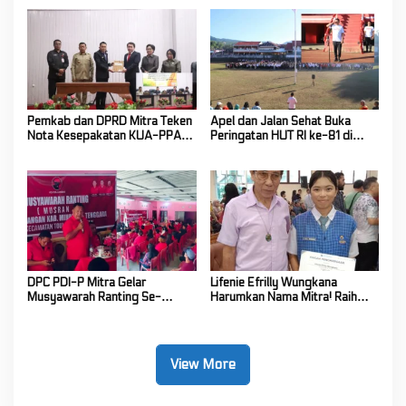
2026
Gunung Soputan
Pemkab dan DPRD Mitra Teken
Apel dan Jalan Sehat Buka
Nota Kesepakatan KUA-PPAS
Peringatan HUT RI ke-81 di
Tahun Anggaran 2027
Mitra! Wabup FT: Jaga
Persatuan dan Kesatuan
DPC PDI-P Mitra Gelar
Lifenie Efrilly Wungkana
Musyawarah Ranting Se-
Harumkan Nama Mitra! Raih
Kecamatan Touluaan Selatan
Juara 1 Cipta Lagu FLS3N
Tingkat Provinsi
View More