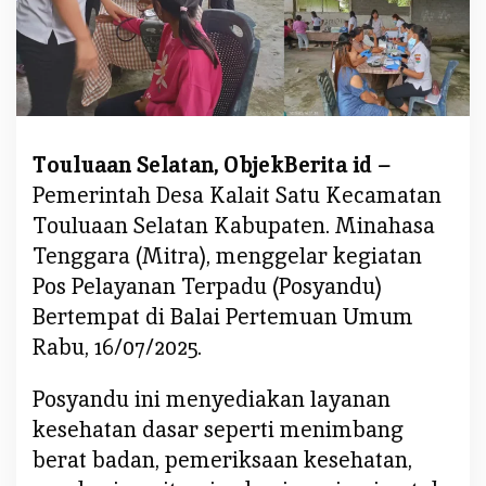
K
a
l
a
i
t
Touluaan Selatan, ObjekBerita id –
S
Pemerintah Desa Kalait Satu Kecamatan
a
t
Touluaan Selatan Kabupaten. Minahasa
u
Tenggara (Mitra), menggelar kegiatan
G
Pos Pelayanan Terpadu (Posyandu)
e
Bertempat di Balai Pertemuan Umum
l
a
Rabu, 16/07/2025.
r
P
Posyandu ini menyediakan layanan
o
kesehatan dasar seperti menimbang
s
berat badan, pemeriksaan kesehatan,
y