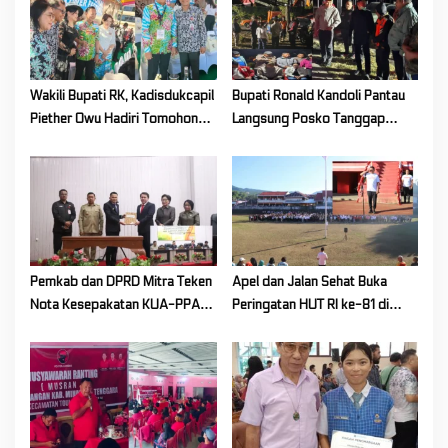
Wakili Bupati RK, Kadisdukcapil
Bupati Ronald Kandoli Pantau
Piether Owu Hadiri Tomohon
Langsung Posko Tanggap
International Flower Festival
Darurat Siaga Karhutla di
2026
Gunung Soputan
Pemkab dan DPRD Mitra Teken
Apel dan Jalan Sehat Buka
Nota Kesepakatan KUA-PPAS
Peringatan HUT RI ke-81 di
Tahun Anggaran 2027
Mitra! Wabup FT: Jaga
Persatuan dan Kesatuan