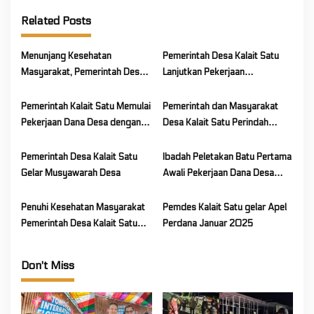
i
Related Posts
g
a
Menunjang Kesehatan
Pemerintah Desa Kalait Satu
t
Masyarakat, Pemerintah Desa
Lanjutkan Pekerjaan
i
Kalait Satu Gelar Posyandu
Pemasangan Paving Block
o
Pemerintah Kalait Satu Memulai
Pemerintah dan Masyarakat
Pekerjaan Dana Desa dengan
Desa Kalait Satu Perindah
n
Pemasangan Paving
Lingkungan dalam Rangka HUT
RI ke-80
Pemerintah Desa Kalait Satu
Ibadah Peletakan Batu Pertama
Gelar Musyawarah Desa
Awali Pekerjaan Dana Desa
Kalait Satu
Penuhi Kesehatan Masyarakat
Pemdes Kalait Satu gelar Apel
Pemerintah Desa Kalait Satu
Perdana Januar 2025
Gelar Posyandu
Don't Miss