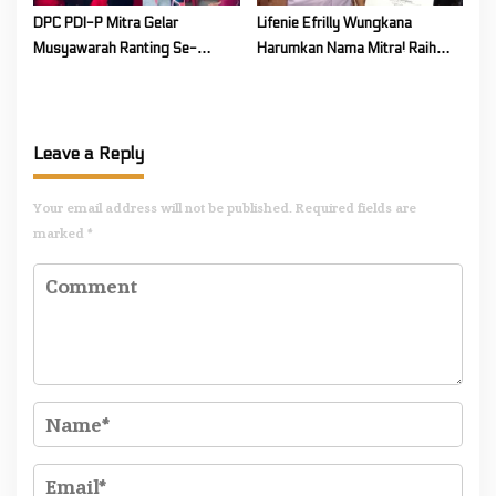
DPC PDI-P Mitra Gelar
Lifenie Efrilly Wungkana
Musyawarah Ranting Se-
Harumkan Nama Mitra! Raih
Kecamatan Touluaan Selatan
Juara 1 Cipta Lagu FLS3N
Tingkat Provinsi
Leave a Reply
Your email address will not be published.
Required fields are
marked
*