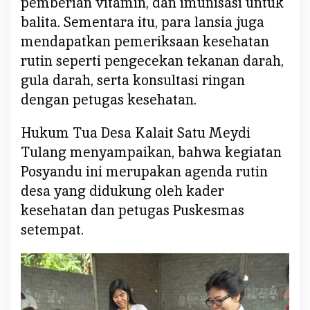
pemberian vitamin, dan imunisasi untuk
a
n
balita. Sementara itu, para lansia juga
d
mendapatkan pemeriksaan kesehatan
u
rutin seperti pengecekan tekanan darah,
gula darah, serta konsultasi ringan
dengan petugas kesehatan.
Hukum Tua Desa Kalait Satu Meydi
Tulang menyampaikan, bahwa kegiatan
Posyandu ini merupakan agenda rutin
desa yang didukung oleh kader
kesehatan dan petugas Puskesmas
setempat.