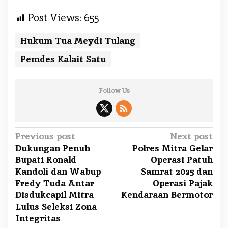
Post Views:
655
Hukum Tua Meydi Tulang
Pemdes Kalait Satu
Follow Us
P
Previous post
Next post
Dukungan Penuh
Polres Mitra Gelar
o
Bupati Ronald
Operasi Patuh
s
Kandoli dan Wabup
Samrat 2025 dan
t
Fredy Tuda Antar
Operasi Pajak
n
Disdukcapil Mitra
Kendaraan Bermotor
a
Lulus Seleksi Zona
Integritas
v