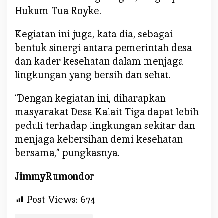
u
Hukum Tua Royke.
m
a
Kegiatan ini juga, kata dia, sebagai
t
bentuk sinergi antara pemerintah desa
B
e
dan kader kesehatan dalam menjaga
r
lingkungan yang bersih dan sehat.
s
i
“Dengan kegiatan ini, diharapkan
h
masyarakat Desa Kalait Tiga dapat lebih
peduli terhadap lingkungan sekitar dan
menjaga kebersihan demi kesehatan
bersama,” pungkasnya.
JimmyRumondor
Post Views:
674