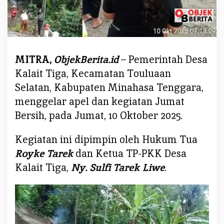
d
e
r
K
e
MITRA,
ObjekBerita.id
– Pemerintah Desa
s
e
Kalait Tiga, Kecamatan Touluaan
h
Selatan, Kabupaten Minahasa Tenggara,
a
menggelar apel dan kegiatan Jumat
t
Bersih, pada Jumat, 10 Oktober 2025.
a
n
Kegiatan ini dipimpin oleh Hukum Tua
D
e
Royke Tarek
dan Ketua TP-PKK Desa
s
Kalait Tiga,
Ny. Sulfi Tarek Liwe
.
a
K
a
l
a