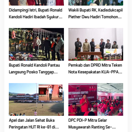
Didampingi Istri, Bupati Ronald
Wakili Bupati RK, Kadisdukcapil
Kandoli Hadiri Ibadah Syukur
Piether Owu Hadiri Tomohon
HUT ke-7 Jemaat GMIM Yordan
International Flower Festival
Tombatu Tiga
2026
Bupati Ronald Kandoli Pantau
Pemkab dan DPRD Mitra Teken
Langsung Posko Tanggap
Nota Kesepakatan KUA-PPAS
Darurat Siaga Karhutla di
Tahun Anggaran 2027
Gunung Soputan
Apel dan Jalan Sehat Buka
DPC PDI-P Mitra Gelar
Peringatan HUT RI ke-81 di
Musyawarah Ranting Se-