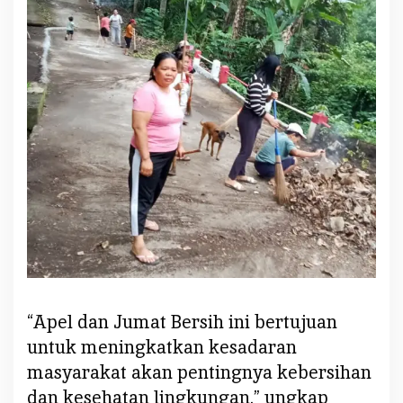
i
t
T
i
g
a
G
e
l
a
r
A
p
e
l
“Apel dan Jumat Bersih ini bertujuan
d
a
untuk meningkatkan kesadaran
n
masyarakat akan pentingnya kebersihan
J
dan kesehatan lingkungan,” ungkap