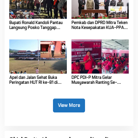
Bupati Ronald Kandoli Pantau
Pemkab dan DPRD Mitra Teken
Langsung Posko Tanggap
Nota Kesepakatan KUA-PPAS
Darurat Siaga Karhutla di
Tahun Anggaran 2027
Gunung Soputan
Apel dan Jalan Sehat Buka
DPC PDI-P Mitra Gelar
Peringatan HUT RI ke-81 di
Musyawarah Ranting Se-
Mitra! Wabup FT: Jaga
Kecamatan Touluaan Selatan
Persatuan dan Kesatuan
View More