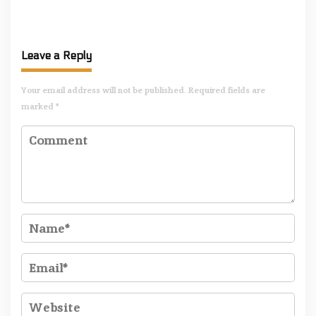
Mitra! Wabup FT: Jaga
Kecamatan Touluaan Selatan
Persatuan dan Kesatuan
Leave a Reply
Your email address will not be published.
Required fields are
marked
*