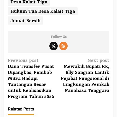
Desa Kalait Tiga
Hukum Tua Desa Kalait Tiga
Jumat Bersih
Follow Us
P
Previous post
Next post
Dana Transfer Pusat
Mewakili Bupati RK,
o
Dipangkas, Pemkab
Elly Sangian Lantik
s
Mitra Hadapi
Pejabat Fungsional di
t
Tantangan Besar
Lingkungan Pemkab
n
untuk Realisasikan
Minahasa Tenggara
a
Program Tahun 2026
v
Related Posts
i