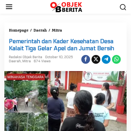
S
k
i
p
t
Homepage
/
Daerah
/
Mitra
P
o
e
Pemerintah dan Kader Kesehatan Desa
c
m
Kalait Tiga Gelar Apel dan Jumat Bersih
o
e
n
r
Redaksi Objek Berita
October 10, 2025
Daerah
,
Mitra
674 Views
t
i
e
n
n
t
t
a
h
d
a
n
K
a