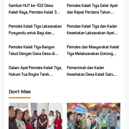
g
Sambut HUT ke-102 Desa
Pemdes Kalait Tiga Gelar Apel
a
Kalait Raya, Pemdes Kalait 3
dan Rapat Perdana Tahun
t
Gelar Kerja Bakti Sarana Air
2026
i
Minum
Pemdes Kalait Tiga Laksanakan
Pemdes Kalait Tiga dan Kader
o
Posyandu untuk Bayi dan
Kesehatan Laksanakan Apel
Lansia
dan Kerja Bakti Jumat Bersih
n
Pemdes Kalait Tiga Bangun
Pemdes dan Masyarakat Kalait
Talud Dengan Dana Desa di
Tiga Melaksanakan Gotong
Lokasi Jaga 3
Royong
Dalam Apel Pemdes Kalait Tiga,
Pemerintah dan Kader
Hukum Tua Royke Tarek
Kesehatan Desa Kalait Satu
Tekankan Hal Penting Ini
Melaksanakan Jumat Bersih
Don't Miss