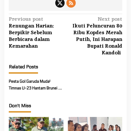
P
Previous post
Next post
Renungan Harian:
Ikuti Peluncuran 80
o
Berpikir Sebelum
Ribu Kopdes Merah
s
Berbicara dalam
Putih, Ini Harapan
t
Kemarahan
Bupati Ronald
n
Kandoli
a
v
Related Posts
i
Pesta Gol Garuda Muda!
g
Timnas U-23 Hantam Brunei 8-
a
0
t
Don't Miss
i
o
n