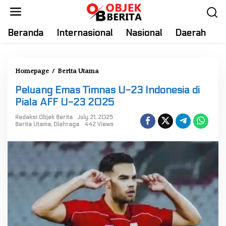
S
k
i
Beranda
Internasional
Nasional
Daerah
T
p
t
o
Homepage
/
Berita Utama
P
c
e
o
Peluang Emas Timnas U-23 Indonesia di
l
n
Piala AFF U-23 2025
u
t
a
Redaksi Objek Berita
July 21, 2025
e
Berita Utama
,
Olahraga
442 Views
n
n
g
t
E
m
a
s
T
i
m