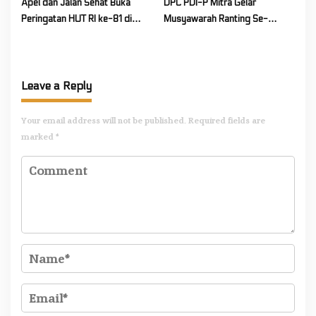
Apel dan Jalan Sehat Buka
DPC PDI-P Mitra Gelar
Peringatan HUT RI ke-81 di
Musyawarah Ranting Se-
Mitra! Wabup FT: Jaga
Kecamatan Touluaan Selatan
Persatuan dan Kesatuan
Leave a Reply
Your email address will not be published.
Required fields are
marked
*