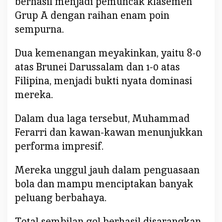
berhasil menjadi pemuncak klasemen
i
Grup A dengan raihan enam poin
a
l
sempurna.
a
A
Dua kemenangan meyakinkan, yaitu 8-0
F
atas Brunei Darussalam dan 1-0 atas
F
Filipina, menjadi bukti nyata dominasi
U
mereka.
-
2
3
Dalam dua laga tersebut, Muhammad
2
Ferarri dan kawan-kawan menunjukkan
0
performa impresif.
2
5
Mereka unggul jauh dalam penguasaan
bola dan mampu menciptakan banyak
peluang berbahaya.
Total sembilan gol berhasil disarangkan