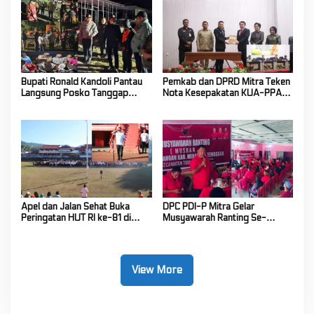
Bupati Ronald Kandoli Pantau
Pemkab dan DPRD Mitra Teken
Langsung Posko Tanggap
Nota Kesepakatan KUA-PPAS
Darurat Siaga Karhutla di
Tahun Anggaran 2027
Gunung Soputan
Apel dan Jalan Sehat Buka
DPC PDI-P Mitra Gelar
Peringatan HUT RI ke-81 di
Musyawarah Ranting Se-
Mitra! Wabup FT: Jaga
Kecamatan Touluaan Selatan
Persatuan dan Kesatuan
View More