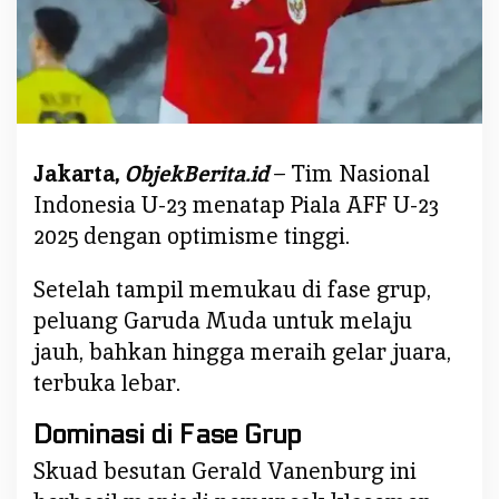
n
a
s
U
-
2
Jakarta,
ObjekBerita.id
– Tim Nasional
3
I
Indonesia U-23 menatap Piala AFF U-23
n
2025 dengan optimisme tinggi.
d
o
Setelah tampil memukau di fase grup,
n
peluang Garuda Muda untuk melaju
e
jauh, bahkan hingga meraih gelar juara,
s
i
terbuka lebar.
a
d
Dominasi di Fase Grup
i
Skuad besutan Gerald Vanenburg ini
P