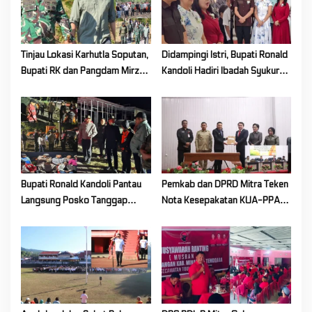
Tinjau Lokasi Karhutla Soputan,
Didampingi Istri, Bupati Ronald
Bupati RK dan Pangdam Mirza
Kandoli Hadiri Ibadah Syukur
Agus Pastikan Api Padam Total
HUT ke-7 Jemaat GMIM Yordan
Tombatu Tiga
Bupati Ronald Kandoli Pantau
Pemkab dan DPRD Mitra Teken
Langsung Posko Tanggap
Nota Kesepakatan KUA-PPAS
Darurat Siaga Karhutla di
Tahun Anggaran 2027
Gunung Soputan