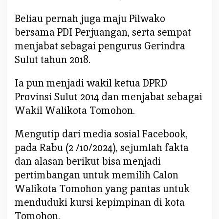
i
Beliau pernah juga maju Pilwako
K
u
bersama PDI Perjuangan, serta sempat
r
menjabat sebagai pengurus Gerindra
s
Sulut tahun 2018.
i
P
Ia pun menjadi wakil ketua DPRD
e
Provinsi Sulut 2014 dan menjabat sebagai
m
Wakil Walikota Tomohon.
i
m
p
Mengutip dari media sosial Facebook,
i
pada Rabu (2 /10/2024), sejumlah fakta
n
dan alasan berikut bisa menjadi
pertimbangan untuk memilih Calon
Walikota Tomohon yang pantas untuk
menduduki kursi kepimpinan di kota
Tomohon.