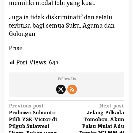
memiliki modal lobi yang kuat.
Juga ia tidak diskriminatif dan selalu
terbuka bagi semua Suku, Agama dan
Golongan.
Prise
Post Views:
647
Follow Us
P
Previous post
Next post
Prabowo Subianto
Jelang Pilkada
o
Pilih YSK-Victor di
Tomohon, Akun
s
Pilgub Sulawesi
Palsu Mulai Adu
t
Utara, Bukan yang
Domba WLMM di