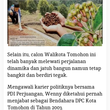
y
L
u
m
e
n
t
u
t
P
Selain itu, calon Walikota Tomohon ini
a
telah banyak melewati perjalanan
n
dinamika dan jatuh bangun namun tetap
t
bangkit dan berdiri tegak.
a
s
D
Mengawali karier politiknya bersama
u
PDI Perjuangan, Wenny diketahui pernah
d
menjabat sebagai Bendahara DPC Kota
u
Tomohon di Tahun 2003.
k