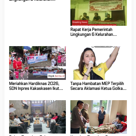
Kakaskasen Tiga Bahas
Persiapan Lanjutan Program
Kerja Tahun 2026
Rapat Kerja Pemerintah
Lingkungan 6 Kelurahan
Kakaskasen Tiga Bahas
Persiapan Lanjutan Program
Kerja Tahun 2026
Meriahkan Hardiknas 2026,
Tanpa Hambatan MEP Terpilih
SDN Inpres Kakaskasen Ikut
Secara Aklamasi Ketua Golkar
Pawai Pendidikan
Sulut