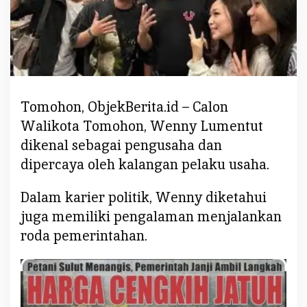
a
n
K
a
r
i
Tomohon, ObjekBerita.id – Calon
r
M
Walikota Tomohon, Wenny Lumentut
u
dikenal sebagai pengusaha dan
m
dipercaya oleh kalangan pelaku usaha.
p
u
Dalam karier politik, Wenny diketahui
n
juga memiliki pengalaman menjalankan
i
,
roda pemerintahan.
W
e
n
n