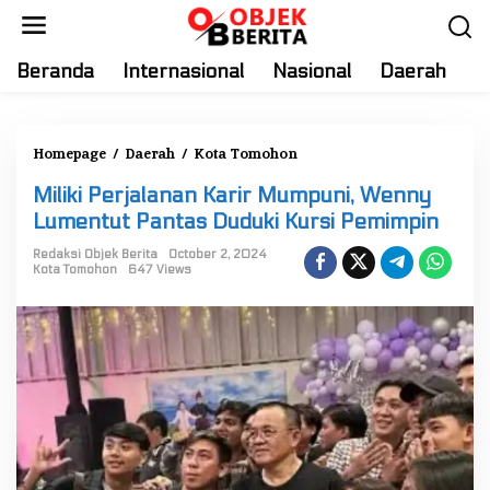
S
k
i
Beranda
Internasional
Nasional
Daerah
T
p
t
o
Homepage
/
Daerah
/
Kota Tomohon
M
c
i
o
Miliki Perjalanan Karir Mumpuni, Wenny
l
n
Lumentut Pantas Duduki Kursi Pemimpin
i
t
k
Redaksi Objek Berita
October 2, 2024
e
Kota Tomohon
647 Views
i
n
P
t
e
r
j
a
l
a
n