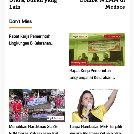
n
Lain
Medsos
a
v
Don't Miss
i
Rapat Kerja Pemerintah
g
Lingkungan 6 Kelurahan
a
Kakaskasen Tiga Bahas
t
Persiapan Lanjutan Program
i
Kerja Tahun 2026
Rapat Kerja Pemerintah
o
Lingkungan 6 Kelurahan
n
Kakaskasen Tiga Bahas
Persiapan Lanjutan Program
Kerja Tahun 2026
Meriahkan Hardiknas 2026,
Tanpa Hambatan MEP Terpilih
SDN Inpres Kakaskasen Ikut
Secara Aklamasi Ketua Golkar