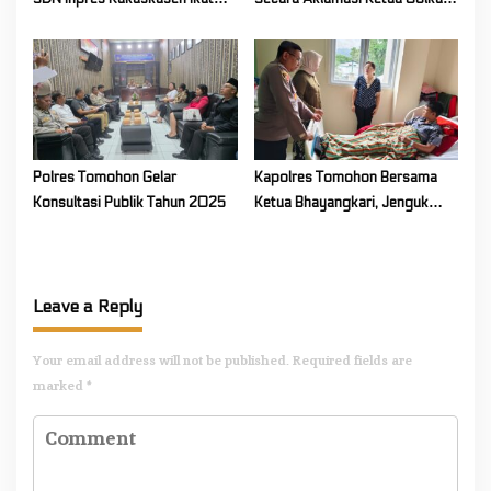
Pawai Pendidikan
Sulut
Polres Tomohon Gelar
Kapolres Tomohon Bersama
Konsultasi Publik Tahun 2025
Ketua Bhayangkari, Jenguk
Adik Satria, Putra AIPTU Wilmie
Ering
Leave a Reply
Your email address will not be published.
Required fields are
marked
*