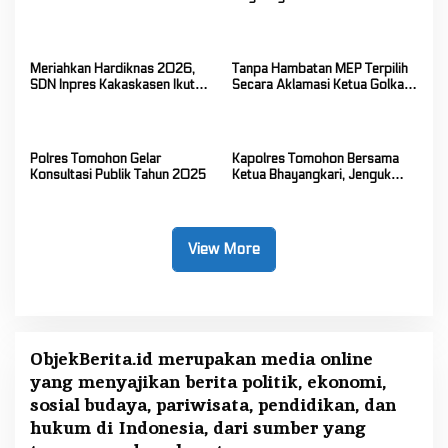
Kakaskasen Tiga Bahas
Kerja Tahun 2026
Persiapan Lanjutan Program
Kerja Tahun 2026
Meriahkan Hardiknas 2026,
Tanpa Hambatan MEP Terpilih
SDN Inpres Kakaskasen Ikut
Secara Aklamasi Ketua Golkar
Pawai Pendidikan
Sulut
Polres Tomohon Gelar
Kapolres Tomohon Bersama
Konsultasi Publik Tahun 2025
Ketua Bhayangkari, Jenguk
Adik Satria, Putra AIPTU Wilmie
Ering
View More
ObjekBerita.id
merupakan media online
yang menyajikan berita politik, ekonomi,
sosial budaya, pariwisata, pendidikan, dan
hukum di Indonesia, dari sumber yang