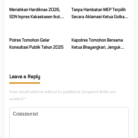
Persiapan Lanjutan Program
Kerja Tahun 2026
Meriahkan Hardiknas 2026,
Tanpa Hambatan MEP Terpilih
SDN Inpres Kakaskasen Ikut
Secara Aklamasi Ketua Golkar
Pawai Pendidikan
Sulut
Polres Tomohon Gelar
Kapolres Tomohon Bersama
Konsultasi Publik Tahun 2025
Ketua Bhayangkari, Jenguk
Adik Satria, Putra AIPTU Wilmie
Ering
Leave a Reply
Your email address will not be published.
Required fields are
marked
*