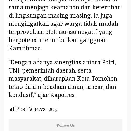
b
sama menjaga keamanan dan ketertiban
m
di lingkungan masing-masing. Ia juga
a
s
mengingatkan agar warga tidak mudah
,
terprovokasi oleh isu-isu negatif yang
J
berpotensi menimbulkan gangguan
a
Kamtibmas.
n
g
“Dengan adanya sinergitas antara Polri,
a
n
TNI, pemerintah daerah, serta
M
masyarakat, diharapkan Kota Tomohon
u
tetap dalam keadaan aman, lancar, dan
d
kondusif,” ujar Kapolres.
a
h
Post Views:
209
T
e
r
Follow Us
p