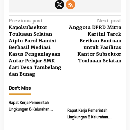
r
o
v
P
Previous post
Next post
o
Kapolsubsektor
Anggota DPRD Mitra
o
k
Touluaan Selatan
Kartini Tarek
s
a
Aiptu Farol Hamisi
Berikan Bantuan
t
s
Berhasil Mediasi
untuk Fasilitas
i
n
Kasus Penganiayaan
Kantor Subsektor
I
a
Antar Pelajar SMK
Touluaan Selatan
s
dari Desa Tambelang
v
u
dan Bunag
i
N
g
e
Don't Miss
g
a
a
t
Rapat Kerja Pemerintah
t
i
Lingkungan 6 Kelurahan
Rapat Kerja Pemerintah
i
Kakaskasen Tiga Bahas
o
Lingkungan 6 Kelurahan
f
Persiapan Lanjutan Program
Kakaskasen Tiga Bahas
n
Kerja Tahun 2026