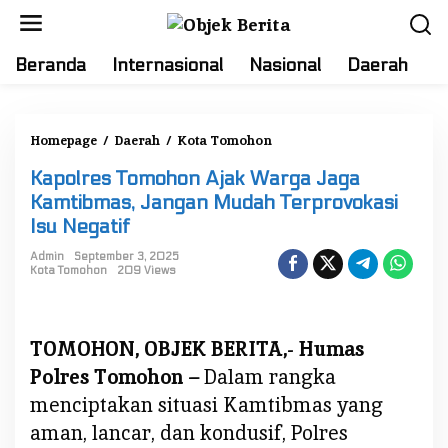
S
k
i
Beranda
Internasional
Nasional
Daerah
T
p
t
o
Homepage
/
Daerah
/
Kota Tomohon
K
c
a
o
Kapolres Tomohon Ajak Warga Jaga
p
n
Kamtibmas, Jangan Mudah Terprovokasi
o
t
Isu Negatif
l
e
r
Admin
September 3, 2025
n
Kota Tomohon
209 Views
e
t
s
T
TOMOHON, OBJEK BERITA,- Humas
o
m
Polres Tomohon –
Dalam rangka
o
menciptakan situasi Kamtibmas yang
h
aman, lancar, dan kondusif, Polres
o