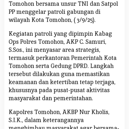
Tomohon bersama unsur TNI dan Satpol
n
PP menggelar patroli gabungan di
A
j
wilayah Kota Tomohon, ( 3/9/25).
a
k
Kegiatan patroli yang dipimpin Kabag
W
Ops Polres Tomohon, AKP C. Samuri,
a
S.Sos., ini menyasar area strategis,
r
termasuk perkantoran Pemerintah Kota
g
a
Tomohon serta Gedung DPRD. Langkah
J
tersebut dilakukan guna memastikan
a
keamanan dan ketertiban tetap terjaga,
g
khususnya pada pusat-pusat aktivitas
a
masyarakat dan pemerintahan.
K
a
m
Kapolres Tomohon, AKBP Nur Kholis,
t
S.I.K., dalam keterangannya
i
menghimbau masyarakat agar bersama-