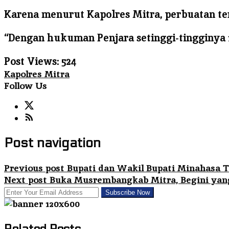
Karena menurut Kapolres Mitra, perbuatan te
“Dengan hukuman Penjara setinggi-tingginya 1
Post Views:
524
Kapolres Mitra
Follow Us
Post navigation
Previous post
Bupati dan Wakil Bupati Minahasa T
Next post
Buka Musrembangkab Mitra, Begini yang