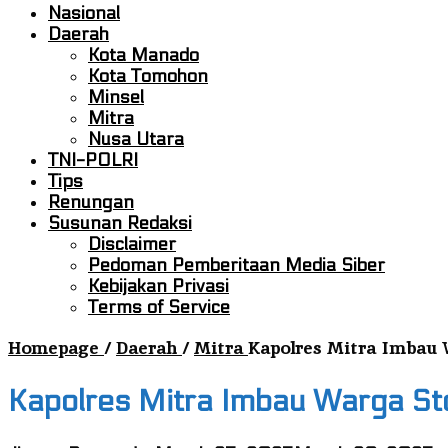
Nasional
Daerah
Kota Manado
Kota Tomohon
Minsel
Mitra
Nusa Utara
TNI-POLRI
Tips
Renungan
Susunan Redaksi
Disclaimer
Pedoman Pemberitaan Media Siber
Kebijakan Privasi
Terms of Service
Homepage
/
Daerah
/
Mitra
Kapolres Mitra Imbau 
Kapolres Mitra Imbau Warga St