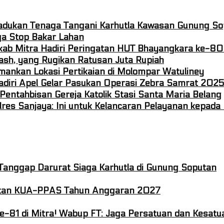
Padukan Tenaga Tangani Karhutla Kawasan Gunung S
ga Stop Bakar Lahan
emkab Mitra Hadiri Peringatan HUT Bhayangkara ke-8
ash, yang Rugikan Ratusan Juta Rupiah
ankan Lokasi Pertikaian di Molompar Watuliney
adiri Apel Gelar Pasukan Operasi Zebra Samrat 2025
entahbisan Gereja Katolik Stasi Santa Maria Belang
lres Sanjaya: Ini untuk Kelancaran Pelayanan kepad
Tanggap Darurat Siaga Karhutla di Gunung Soputan
atan KUA-PPAS Tahun Anggaran 2027
ke-81 di Mitra! Wabup FT: Jaga Persatuan dan Kesatu