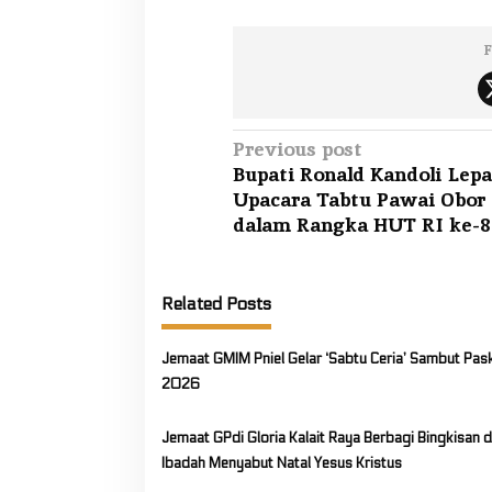
F
P
Previous post
Bupati Ronald Kandoli Lepa
o
Upacara Tabtu Pawai Obor
s
dalam Rangka HUT RI ke-8
t
n
a
Related Posts
v
i
Jemaat GMIM Pniel Gelar ‘Sabtu Ceria’ Sambut Pas
2026
g
a
Jemaat GPdi Gloria Kalait Raya Berbagi Bingkisan 
t
Ibadah Menyabut Natal Yesus Kristus
i