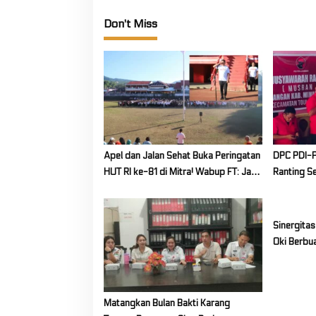
o
Don't Miss
n
Apel dan Jalan Sehat Buka Peringatan
DPC PDI-P
HUT RI ke-81 di Mitra! Wabup FT: Jaga
Ranting S
Persatuan dan Kesatuan
Selatan
Sinergita
Oki Berbu
Siapkan 
Matangkan Bulan Bakti Karang