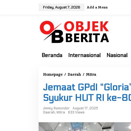
S
Add a Menu
Friday, August 7, 2026
k
i
p
t
o
c
o
Beranda
Internasional
Nasional
n
t
e
Homepage
/
Daerah
/
Mitra
J
n
e
t
Jemaat GPdI “Gloria”
m
a
Syukur HUT RI ke-8
a
t
Jimmy Rumondor
August 17, 2025
Daerah
,
Mitra
633 Views
G
P
d