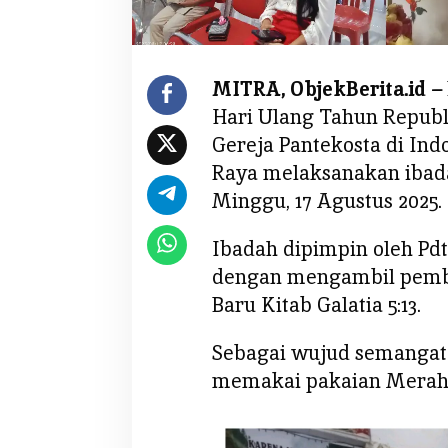
G
e
l
a
MITRA, ObjekBerita.id –
r
Hari Ulang Tahun Republ
I
b
Gereja Pantekosta di Indo
a
Raya melaksanakan ibad
d
Minggu, 17 Agustus 2025.
a
h
Ibadah dipimpin oleh Pd
S
dengan mengambil pemba
y
Baru Kitab Galatia 5:13.
u
k
u
Sebagai wujud semanga
r
memakai pakaian Merah 
H
U
T