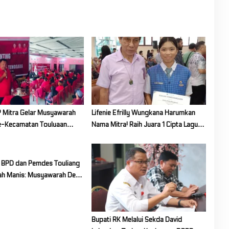
 Mitra Gelar Musyawarah
Lifenie Efrilly Wungkana Harumkan
e-Kecamatan Touluaan
Nama Mitra! Raih Juara 1 Cipta Lagu
FLS3N Tingkat Provinsi
s BPD dan Pemdes Touliang
ah Manis: Musyawarah Desa
Program Unggulan 2027
Bupati RK Melalui Sekda David